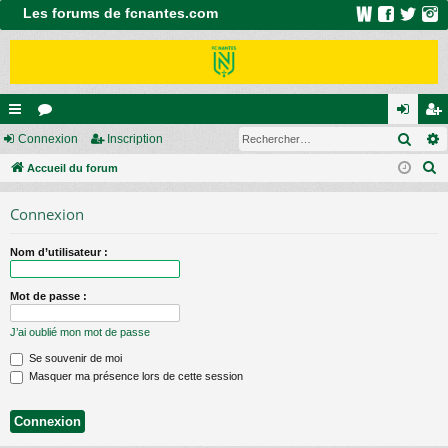
Les forums de fcnantes.com
Rech
ac
Connexion
or
Inscription
on
ns
R
co
Accueil du forum
u
ne
cri
e
ur
m
xi
pti
Connexion
c
ci
s
on
on
h
Nom d’utilisateur :
e
s
r
Mot de passe :
c
h
J’ai oublié mon mot de passe
e
Se souvenir de moi
r
Masquer ma présence lors de cette session