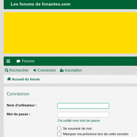
Les forums de fcnantes.com
Forums
ac
Rechercher
Connexion
Inscription
co
Accueil du forum
ur
Connexion
ci
Nom d’utilisateur :
s
Mot de passe :
J’ai oublié mon mot de passe
Se souvenir de moi
Masquer ma présence lors de cette session