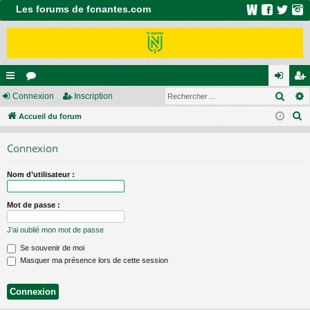
Les forums de fcnantes.com
Rech
ac
Connexion
or
Inscription
on
ns
R
co
Accueil du forum
u
ne
cri
e
ur
m
xi
pti
Connexion
c
ci
s
on
on
h
Nom d’utilisateur :
e
s
r
Mot de passe :
c
h
J’ai oublié mon mot de passe
e
Se souvenir de moi
r
Masquer ma présence lors de cette session