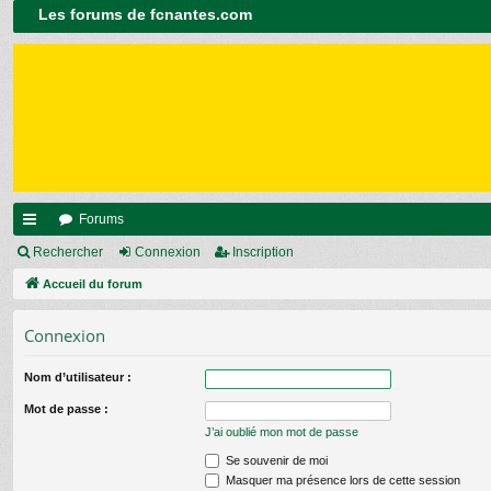
Les forums de fcnantes.com
Forums
ac
Rechercher
Connexion
Inscription
co
Accueil du forum
ur
Connexion
ci
Nom d’utilisateur :
s
Mot de passe :
J’ai oublié mon mot de passe
Se souvenir de moi
Masquer ma présence lors de cette session