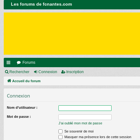
Les forums de fcnantes.com
Forums
ac
Rechercher
Connexion
Inscription
co
Accueil du forum
ur
Connexion
ci
Nom d’utilisateur :
s
Mot de passe :
J’ai oublié mon mot de passe
Se souvenir de moi
Masquer ma présence lors de cette session