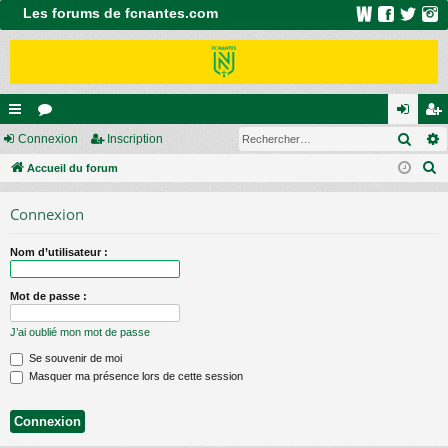
Les forums de fcnantes.com
Rech
ac
Connexion
or
Inscription
on
ns
R
co
Accueil du forum
u
ne
cri
e
ur
m
xi
pti
Connexion
c
ci
s
on
on
h
Nom d’utilisateur :
e
s
r
Mot de passe :
c
h
J’ai oublié mon mot de passe
e
Se souvenir de moi
r
Masquer ma présence lors de cette session