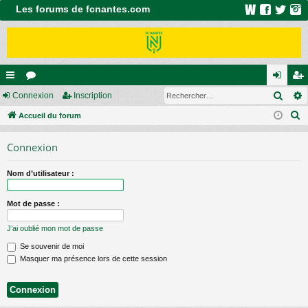
Les forums de fcnantes.com
Rech
ac
Connexion
or
Inscription
on
ns
R
co
Accueil du forum
u
ne
cri
e
ur
m
xi
pti
Connexion
c
ci
s
on
on
h
Nom d’utilisateur :
e
s
r
Mot de passe :
c
h
J’ai oublié mon mot de passe
e
Se souvenir de moi
r
Masquer ma présence lors de cette session