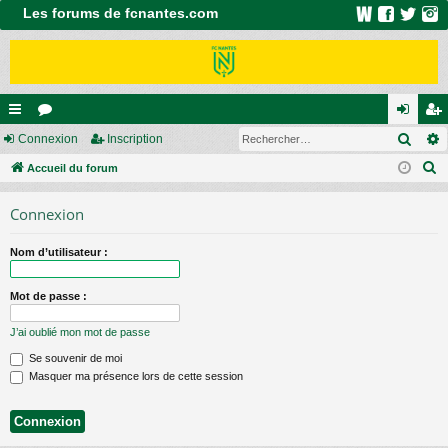
Les forums de fcnantes.com
Rech
ac
Connexion
or
Inscription
on
ns
R
co
Accueil du forum
u
ne
cri
e
ur
m
xi
pti
Connexion
c
ci
s
on
on
h
Nom d’utilisateur :
e
s
r
Mot de passe :
c
h
J’ai oublié mon mot de passe
e
Se souvenir de moi
r
Masquer ma présence lors de cette session