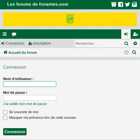
Les forums de fcnantes.com
Rech
ac
Connexion
or
Inscription
on
ns
R
co
Accueil du forum
u
ne
cri
e
ur
m
xi
pti
Connexion
c
ci
s
on
on
h
Nom d’utilisateur :
e
s
r
Mot de passe :
c
h
J’ai oublié mon mot de passe
e
Se souvenir de moi
r
Masquer ma présence lors de cette session