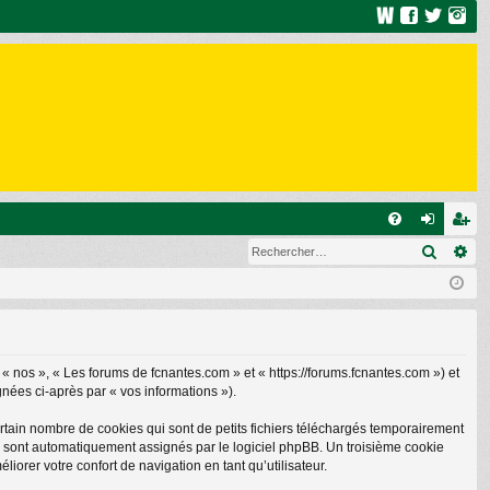
R
Recher
Re
FA
on
ns
Q
ne
cri
xi
pti
on
on
 « nos », « Les forums de fcnantes.com » et « https://forums.fcnantes.com ») et
gnées ci-après par « vos informations »).
rtain nombre de cookies qui sont de petits fichiers téléchargés temporairement
ous sont automatiquement assignés par le logiciel phpBB. Un troisième cookie
iorer votre confort de navigation en tant qu’utilisateur.