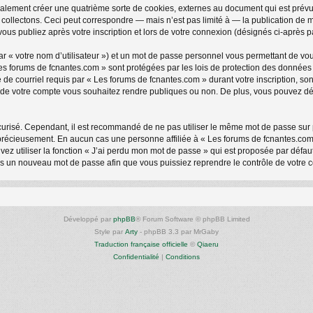
alement créer une quatrième sorte de cookies, externes au document qui est prévu
ollectons. Ceci peut correspondre — mais n’est pas limité à — la publication de me
ous publiez après votre inscription et lors de votre connexion (désignés ci-après 
r « votre nom d’utilisateur ») et un mot de passe personnel vous permettant de vou
es forums de fcnantes.com » sont protégées par les lois de protection des données 
de courriel requis par « Les forums de fcnantes.com » durant votre inscription, sont
 de votre compte vous souhaitez rendre publiques ou non. De plus, vous pouvez déc
 sécurisé. Cependant, il est recommandé de ne pas utiliser le même mot de passe sur 
 précieusement. En aucun cas une personne affiliée à « Les forums de fcnantes.com
ez utiliser la fonction « J’ai perdu mon mot de passe » qui est proposée par défaut
lors un nouveau mot de passe afin que vous puissiez reprendre le contrôle de votre 
Développé par
phpBB
® Forum Software © phpBB Limited
Style par
Arty
- phpBB 3.3 par MrGaby
Traduction française officielle
©
Qiaeru
Confidentialité
|
Conditions