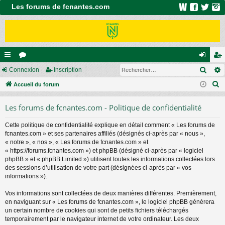
Les forums de fcnantes.com
Rech
ac
Connexion
or
Inscription
on
ns
R
co
Accueil du forum
u
ne
cri
e
ur
m
xi
pti
Les forums de fcnantes.com - Politique de confidentialité
c
ci
s
on
on
h
Cette politique de confidentialité explique en détail comment « Les forums de
e
s
fcnantes.com » et ses partenaires affiliés (désignés ci-après par « nous »,
r
« notre », « nos », « Les forums de fcnantes.com » et
c
« https://forums.fcnantes.com ») et phpBB (désigné ci-après par « logiciel
phpBB » et « phpBB Limited ») utilisent toutes les informations collectées lors
h
des sessions d’utilisation de votre part (désignées ci-après par « vos
e
informations »).
r
Vos informations sont collectées de deux manières différentes. Premièrement,
en naviguant sur « Les forums de fcnantes.com », le logiciel phpBB génèrera
un certain nombre de cookies qui sont de petits fichiers téléchargés
temporairement par le navigateur internet de votre ordinateur. Les deux