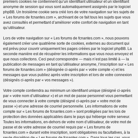
premiers cookies ne contiennent qu’un identifiant utilisateur et un identifiant
anonyme de session qui vous sont automatiquement assignés par le logiciel
phpBB. Un troisième cookie sera créé lors de votre navigation sur les sujets de
« Les forums de fcnantes.com », archivant de ce fait tous les sujets que vous
avez consultés et permettant d’améliorer votre confort de navigation en tant
qu’utilisateur.
Lors de votre navigation sur « Les forums de fcnantes.com », nous pouvons
également créer une quatrième sorte de cookies, externes au document qui
est prévu pour couvrir uniquement les pages créées par le logiciel phpBB. La
seconde manière est de récupérer les informations que vous nous envoyez et
que nous collectons. Ceci peut correspondre — mais n’est pas limité à — la
publication de messages en tant qu’utilisateur anonyme, l’inscription sur « Les
forums de fcnantes.com » (désignée ci-après par « votre compte ») et les
messages que vous publiez après votre inscription et lors de votre connexion
(désignés ci-après par « vos messages »).
Votre compte contiendra au minimum un identifiant unique (désigné ci-après
par « votre nom d’utilisateur ») et un mot de passe personnel vous permettant
de vous connecter à votre compte (désigné ci-après par « votre mot de
passe ») et une adresse de courriel personnelle. Les informations de votre
compte sur « Les forums de fcnantes.com » sont protégées par les lois de
protection des données applicables dans le pays qui héberge notre serveur.
Toutes les informations, en-dehors de votre nom d’utilisateur, de votre mot de
passe et de votre adresse de courriel requis par « Les forums de
fcnantes.com » durant votre inscription, sont obligatoires ou facultatives, à la
seule discrétion de « Les forums de fcnantes.com ». Dans tous les cas, vous