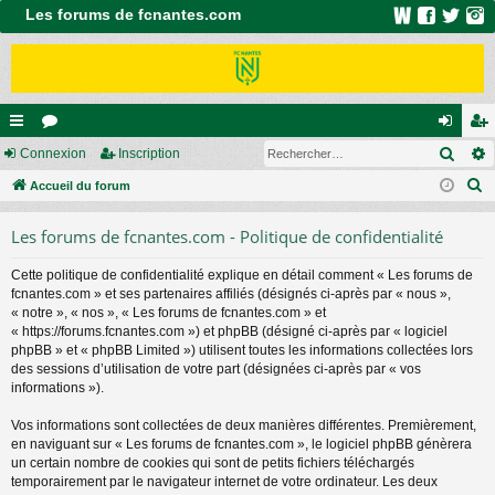
Les forums de fcnantes.com
Rech
ac
Connexion
or
Inscription
on
ns
R
co
Accueil du forum
u
ne
cri
e
ur
m
xi
pti
Les forums de fcnantes.com - Politique de confidentialité
c
ci
s
on
on
h
Cette politique de confidentialité explique en détail comment « Les forums de
e
s
fcnantes.com » et ses partenaires affiliés (désignés ci-après par « nous »,
r
« notre », « nos », « Les forums de fcnantes.com » et
c
« https://forums.fcnantes.com ») et phpBB (désigné ci-après par « logiciel
phpBB » et « phpBB Limited ») utilisent toutes les informations collectées lors
h
des sessions d’utilisation de votre part (désignées ci-après par « vos
e
informations »).
r
Vos informations sont collectées de deux manières différentes. Premièrement,
en naviguant sur « Les forums de fcnantes.com », le logiciel phpBB génèrera
un certain nombre de cookies qui sont de petits fichiers téléchargés
temporairement par le navigateur internet de votre ordinateur. Les deux