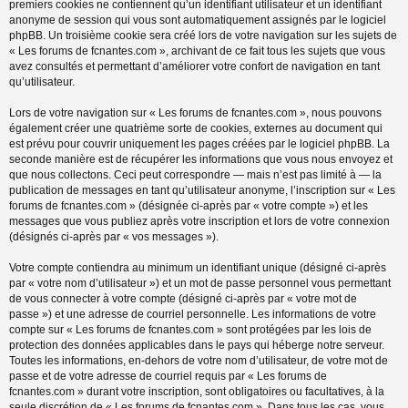
premiers cookies ne contiennent qu’un identifiant utilisateur et un identifiant
anonyme de session qui vous sont automatiquement assignés par le logiciel
phpBB. Un troisième cookie sera créé lors de votre navigation sur les sujets de
« Les forums de fcnantes.com », archivant de ce fait tous les sujets que vous
avez consultés et permettant d’améliorer votre confort de navigation en tant
qu’utilisateur.
Lors de votre navigation sur « Les forums de fcnantes.com », nous pouvons
également créer une quatrième sorte de cookies, externes au document qui
est prévu pour couvrir uniquement les pages créées par le logiciel phpBB. La
seconde manière est de récupérer les informations que vous nous envoyez et
que nous collectons. Ceci peut correspondre — mais n’est pas limité à — la
publication de messages en tant qu’utilisateur anonyme, l’inscription sur « Les
forums de fcnantes.com » (désignée ci-après par « votre compte ») et les
messages que vous publiez après votre inscription et lors de votre connexion
(désignés ci-après par « vos messages »).
Votre compte contiendra au minimum un identifiant unique (désigné ci-après
par « votre nom d’utilisateur ») et un mot de passe personnel vous permettant
de vous connecter à votre compte (désigné ci-après par « votre mot de
passe ») et une adresse de courriel personnelle. Les informations de votre
compte sur « Les forums de fcnantes.com » sont protégées par les lois de
protection des données applicables dans le pays qui héberge notre serveur.
Toutes les informations, en-dehors de votre nom d’utilisateur, de votre mot de
passe et de votre adresse de courriel requis par « Les forums de
fcnantes.com » durant votre inscription, sont obligatoires ou facultatives, à la
seule discrétion de « Les forums de fcnantes.com ». Dans tous les cas, vous