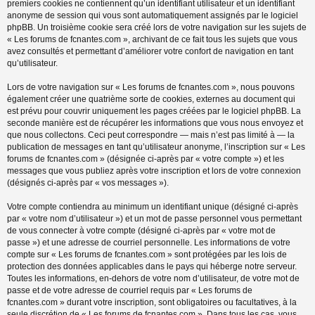
premiers cookies ne contiennent qu’un identifiant utilisateur et un identifiant
anonyme de session qui vous sont automatiquement assignés par le logiciel
phpBB. Un troisième cookie sera créé lors de votre navigation sur les sujets de
« Les forums de fcnantes.com », archivant de ce fait tous les sujets que vous
avez consultés et permettant d’améliorer votre confort de navigation en tant
qu’utilisateur.
Lors de votre navigation sur « Les forums de fcnantes.com », nous pouvons
également créer une quatrième sorte de cookies, externes au document qui
est prévu pour couvrir uniquement les pages créées par le logiciel phpBB. La
seconde manière est de récupérer les informations que vous nous envoyez et
que nous collectons. Ceci peut correspondre — mais n’est pas limité à — la
publication de messages en tant qu’utilisateur anonyme, l’inscription sur « Les
forums de fcnantes.com » (désignée ci-après par « votre compte ») et les
messages que vous publiez après votre inscription et lors de votre connexion
(désignés ci-après par « vos messages »).
Votre compte contiendra au minimum un identifiant unique (désigné ci-après
par « votre nom d’utilisateur ») et un mot de passe personnel vous permettant
de vous connecter à votre compte (désigné ci-après par « votre mot de
passe ») et une adresse de courriel personnelle. Les informations de votre
compte sur « Les forums de fcnantes.com » sont protégées par les lois de
protection des données applicables dans le pays qui héberge notre serveur.
Toutes les informations, en-dehors de votre nom d’utilisateur, de votre mot de
passe et de votre adresse de courriel requis par « Les forums de
fcnantes.com » durant votre inscription, sont obligatoires ou facultatives, à la
seule discrétion de « Les forums de fcnantes.com ». Dans tous les cas, vous