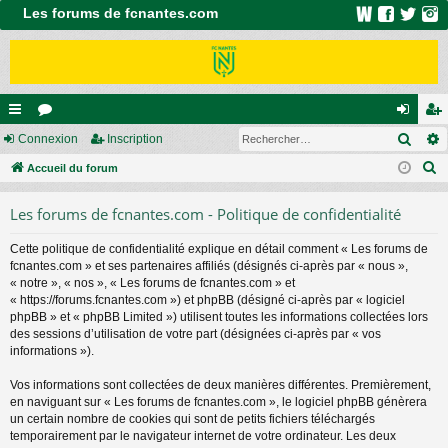
Les forums de fcnantes.com
Rech
ac
Connexion
or
Inscription
on
ns
R
co
Accueil du forum
u
ne
cri
e
ur
m
xi
pti
Les forums de fcnantes.com - Politique de confidentialité
c
ci
s
on
on
h
Cette politique de confidentialité explique en détail comment « Les forums de
e
s
fcnantes.com » et ses partenaires affiliés (désignés ci-après par « nous »,
r
« notre », « nos », « Les forums de fcnantes.com » et
c
« https://forums.fcnantes.com ») et phpBB (désigné ci-après par « logiciel
phpBB » et « phpBB Limited ») utilisent toutes les informations collectées lors
h
des sessions d’utilisation de votre part (désignées ci-après par « vos
e
informations »).
r
Vos informations sont collectées de deux manières différentes. Premièrement,
en naviguant sur « Les forums de fcnantes.com », le logiciel phpBB génèrera
un certain nombre de cookies qui sont de petits fichiers téléchargés
temporairement par le navigateur internet de votre ordinateur. Les deux