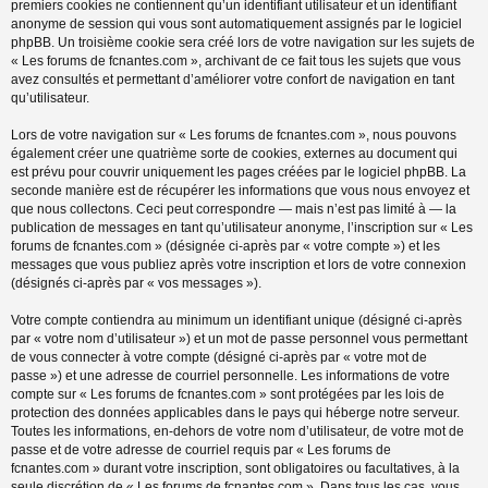
premiers cookies ne contiennent qu’un identifiant utilisateur et un identifiant
anonyme de session qui vous sont automatiquement assignés par le logiciel
phpBB. Un troisième cookie sera créé lors de votre navigation sur les sujets de
« Les forums de fcnantes.com », archivant de ce fait tous les sujets que vous
avez consultés et permettant d’améliorer votre confort de navigation en tant
qu’utilisateur.
Lors de votre navigation sur « Les forums de fcnantes.com », nous pouvons
également créer une quatrième sorte de cookies, externes au document qui
est prévu pour couvrir uniquement les pages créées par le logiciel phpBB. La
seconde manière est de récupérer les informations que vous nous envoyez et
que nous collectons. Ceci peut correspondre — mais n’est pas limité à — la
publication de messages en tant qu’utilisateur anonyme, l’inscription sur « Les
forums de fcnantes.com » (désignée ci-après par « votre compte ») et les
messages que vous publiez après votre inscription et lors de votre connexion
(désignés ci-après par « vos messages »).
Votre compte contiendra au minimum un identifiant unique (désigné ci-après
par « votre nom d’utilisateur ») et un mot de passe personnel vous permettant
de vous connecter à votre compte (désigné ci-après par « votre mot de
passe ») et une adresse de courriel personnelle. Les informations de votre
compte sur « Les forums de fcnantes.com » sont protégées par les lois de
protection des données applicables dans le pays qui héberge notre serveur.
Toutes les informations, en-dehors de votre nom d’utilisateur, de votre mot de
passe et de votre adresse de courriel requis par « Les forums de
fcnantes.com » durant votre inscription, sont obligatoires ou facultatives, à la
seule discrétion de « Les forums de fcnantes.com ». Dans tous les cas, vous