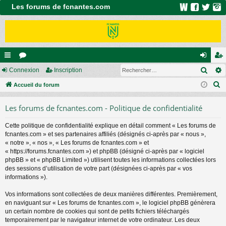
Les forums de fcnantes.com
Rech
ac
Connexion
or
Inscription
on
ns
R
co
Accueil du forum
u
ne
cri
e
ur
m
xi
pti
Les forums de fcnantes.com - Politique de confidentialité
c
ci
s
on
on
h
Cette politique de confidentialité explique en détail comment « Les forums de
e
s
fcnantes.com » et ses partenaires affiliés (désignés ci-après par « nous »,
r
« notre », « nos », « Les forums de fcnantes.com » et
c
« https://forums.fcnantes.com ») et phpBB (désigné ci-après par « logiciel
phpBB » et « phpBB Limited ») utilisent toutes les informations collectées lors
h
des sessions d’utilisation de votre part (désignées ci-après par « vos
e
informations »).
r
Vos informations sont collectées de deux manières différentes. Premièrement,
en naviguant sur « Les forums de fcnantes.com », le logiciel phpBB génèrera
un certain nombre de cookies qui sont de petits fichiers téléchargés
temporairement par le navigateur internet de votre ordinateur. Les deux