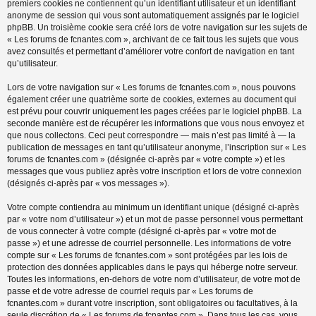
premiers cookies ne contiennent qu’un identifiant utilisateur et un identifiant
anonyme de session qui vous sont automatiquement assignés par le logiciel
phpBB. Un troisième cookie sera créé lors de votre navigation sur les sujets de
« Les forums de fcnantes.com », archivant de ce fait tous les sujets que vous
avez consultés et permettant d’améliorer votre confort de navigation en tant
qu’utilisateur.
Lors de votre navigation sur « Les forums de fcnantes.com », nous pouvons
également créer une quatrième sorte de cookies, externes au document qui
est prévu pour couvrir uniquement les pages créées par le logiciel phpBB. La
seconde manière est de récupérer les informations que vous nous envoyez et
que nous collectons. Ceci peut correspondre — mais n’est pas limité à — la
publication de messages en tant qu’utilisateur anonyme, l’inscription sur « Les
forums de fcnantes.com » (désignée ci-après par « votre compte ») et les
messages que vous publiez après votre inscription et lors de votre connexion
(désignés ci-après par « vos messages »).
Votre compte contiendra au minimum un identifiant unique (désigné ci-après
par « votre nom d’utilisateur ») et un mot de passe personnel vous permettant
de vous connecter à votre compte (désigné ci-après par « votre mot de
passe ») et une adresse de courriel personnelle. Les informations de votre
compte sur « Les forums de fcnantes.com » sont protégées par les lois de
protection des données applicables dans le pays qui héberge notre serveur.
Toutes les informations, en-dehors de votre nom d’utilisateur, de votre mot de
passe et de votre adresse de courriel requis par « Les forums de
fcnantes.com » durant votre inscription, sont obligatoires ou facultatives, à la
seule discrétion de « Les forums de fcnantes.com ». Dans tous les cas, vous