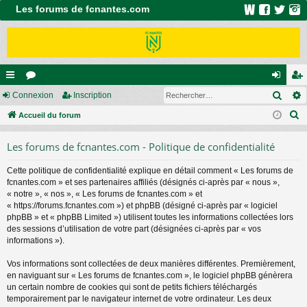
Les forums de fcnantes.com
Rech
ac
Connexion
or
Inscription
on
ns
R
co
Accueil du forum
u
ne
cri
e
ur
m
xi
pti
Les forums de fcnantes.com - Politique de confidentialité
c
ci
s
on
on
h
Cette politique de confidentialité explique en détail comment « Les forums de
e
s
fcnantes.com » et ses partenaires affiliés (désignés ci-après par « nous »,
r
« notre », « nos », « Les forums de fcnantes.com » et
c
« https://forums.fcnantes.com ») et phpBB (désigné ci-après par « logiciel
phpBB » et « phpBB Limited ») utilisent toutes les informations collectées lors
h
des sessions d’utilisation de votre part (désignées ci-après par « vos
e
informations »).
r
Vos informations sont collectées de deux manières différentes. Premièrement,
en naviguant sur « Les forums de fcnantes.com », le logiciel phpBB génèrera
un certain nombre de cookies qui sont de petits fichiers téléchargés
temporairement par le navigateur internet de votre ordinateur. Les deux