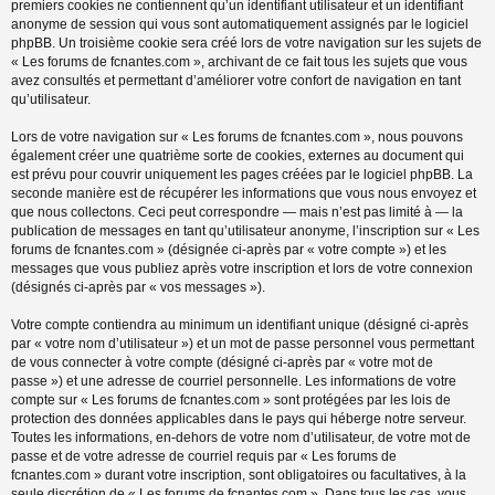
premiers cookies ne contiennent qu’un identifiant utilisateur et un identifiant
anonyme de session qui vous sont automatiquement assignés par le logiciel
phpBB. Un troisième cookie sera créé lors de votre navigation sur les sujets de
« Les forums de fcnantes.com », archivant de ce fait tous les sujets que vous
avez consultés et permettant d’améliorer votre confort de navigation en tant
qu’utilisateur.
Lors de votre navigation sur « Les forums de fcnantes.com », nous pouvons
également créer une quatrième sorte de cookies, externes au document qui
est prévu pour couvrir uniquement les pages créées par le logiciel phpBB. La
seconde manière est de récupérer les informations que vous nous envoyez et
que nous collectons. Ceci peut correspondre — mais n’est pas limité à — la
publication de messages en tant qu’utilisateur anonyme, l’inscription sur « Les
forums de fcnantes.com » (désignée ci-après par « votre compte ») et les
messages que vous publiez après votre inscription et lors de votre connexion
(désignés ci-après par « vos messages »).
Votre compte contiendra au minimum un identifiant unique (désigné ci-après
par « votre nom d’utilisateur ») et un mot de passe personnel vous permettant
de vous connecter à votre compte (désigné ci-après par « votre mot de
passe ») et une adresse de courriel personnelle. Les informations de votre
compte sur « Les forums de fcnantes.com » sont protégées par les lois de
protection des données applicables dans le pays qui héberge notre serveur.
Toutes les informations, en-dehors de votre nom d’utilisateur, de votre mot de
passe et de votre adresse de courriel requis par « Les forums de
fcnantes.com » durant votre inscription, sont obligatoires ou facultatives, à la
seule discrétion de « Les forums de fcnantes.com ». Dans tous les cas, vous