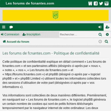
Les forums de fcnantes.com
Rech
ac
Connexion
or
Inscription
on
ns
R
co
Accueil du forum
u
ne
cri
e
ur
m
xi
pti
Les forums de fcnantes.com - Politique de confidentialité
c
ci
s
on
on
h
Cette politique de confidentialité explique en détail comment « Les forums de
e
s
fcnantes.com » et ses partenaires affiliés (désignés ci-après par « nous »,
r
« notre », « nos », « Les forums de fcnantes.com » et
c
« https://forums.fcnantes.com ») et phpBB (désigné ci-après par « logiciel
phpBB » et « phpBB Limited ») utilisent toutes les informations collectées lors
h
des sessions d’utilisation de votre part (désignées ci-après par « vos
e
informations »).
r
Vos informations sont collectées de deux manières différentes. Premièrement,
en naviguant sur « Les forums de fcnantes.com », le logiciel phpBB génèrera
un certain nombre de cookies qui sont de petits fichiers téléchargés
temporairement par le navigateur internet de votre ordinateur. Les deux