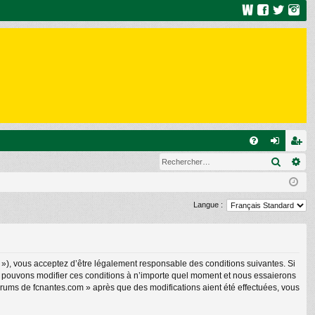
R
Recher
Re
FA
on
ns
Q
ne
cri
xi
pti
Langue :
on
on
 »), vous acceptez d’être légalement responsable des conditions suivantes. Si
us pouvons modifier ces conditions à n’importe quel moment et nous essaierons
forums de fcnantes.com » après que des modifications aient été effectuées, vous