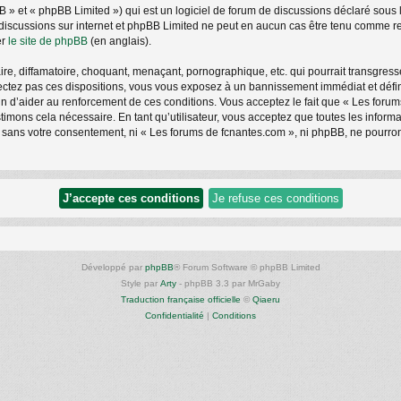
» et « phpBB Limited ») qui est un logiciel de forum de discussions déclaré sous 
les discussions sur internet et phpBB Limited ne peut en aucun cas être tenu comm
er
le site de phpBB
(en anglais).
e, diffamatoire, choquant, menaçant, pornographique, etc. qui pourrait transgresse
ctez pas ces dispositions, vous vous exposez à un bannissement immédiat et définiti
afin d’aider au renforcement de ces conditions. Vous acceptez le fait que « Les foru
stimons cela nécessaire. En tant qu’utilisateur, vous acceptez que toutes les info
e sans votre consentement, ni « Les forums de fcnantes.com », ni phpBB, ne pourro
Développé par
phpBB
® Forum Software © phpBB Limited
Style par
Arty
- phpBB 3.3 par MrGaby
Traduction française officielle
©
Qiaeru
Confidentialité
|
Conditions