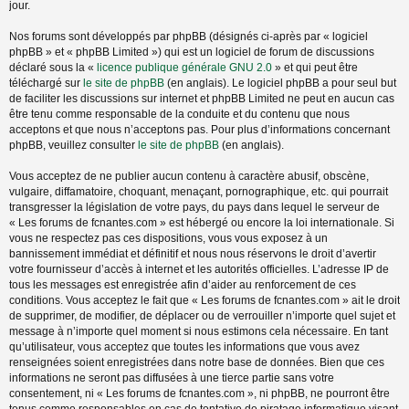
jour.
Nos forums sont développés par phpBB (désignés ci-après par « logiciel
phpBB » et « phpBB Limited ») qui est un logiciel de forum de discussions
déclaré sous la «
licence publique générale GNU 2.0
» et qui peut être
téléchargé sur
le site de phpBB
(en anglais). Le logiciel phpBB a pour seul but
de faciliter les discussions sur internet et phpBB Limited ne peut en aucun cas
être tenu comme responsable de la conduite et du contenu que nous
acceptons et que nous n’acceptons pas. Pour plus d’informations concernant
phpBB, veuillez consulter
le site de phpBB
(en anglais).
Vous acceptez de ne publier aucun contenu à caractère abusif, obscène,
vulgaire, diffamatoire, choquant, menaçant, pornographique, etc. qui pourrait
transgresser la législation de votre pays, du pays dans lequel le serveur de
« Les forums de fcnantes.com » est hébergé ou encore la loi internationale. Si
vous ne respectez pas ces dispositions, vous vous exposez à un
bannissement immédiat et définitif et nous nous réservons le droit d’avertir
votre fournisseur d’accès à internet et les autorités officielles. L’adresse IP de
tous les messages est enregistrée afin d’aider au renforcement de ces
conditions. Vous acceptez le fait que « Les forums de fcnantes.com » ait le droit
de supprimer, de modifier, de déplacer ou de verrouiller n’importe quel sujet et
message à n’importe quel moment si nous estimons cela nécessaire. En tant
qu’utilisateur, vous acceptez que toutes les informations que vous avez
renseignées soient enregistrées dans notre base de données. Bien que ces
informations ne seront pas diffusées à une tierce partie sans votre
consentement, ni « Les forums de fcnantes.com », ni phpBB, ne pourront être