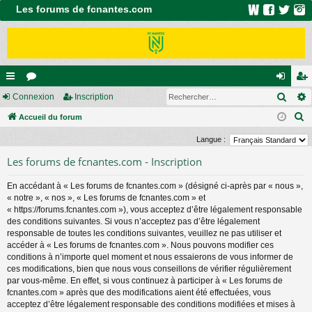
Les forums de fcnantes.com
Rech
ac
Connexion
or
Inscription
on
ns
R
co
Accueil du forum
u
ne
cri
e
ur
m
xi
pti
Langue :
c
ci
s
on
on
Les forums de fcnantes.com - Inscription
h
e
s
En accédant à « Les forums de fcnantes.com » (désigné ci-après par « nous »,
r
« notre », « nos », « Les forums de fcnantes.com » et
c
« https://forums.fcnantes.com »), vous acceptez d’être légalement responsable
des conditions suivantes. Si vous n’acceptez pas d’être légalement
h
responsable de toutes les conditions suivantes, veuillez ne pas utiliser et
e
accéder à « Les forums de fcnantes.com ». Nous pouvons modifier ces
r
conditions à n’importe quel moment et nous essaierons de vous informer de
ces modifications, bien que nous vous conseillons de vérifier régulièrement
par vous-même. En effet, si vous continuez à participer à « Les forums de
fcnantes.com » après que des modifications aient été effectuées, vous
acceptez d’être légalement responsable des conditions modifiées et mises à