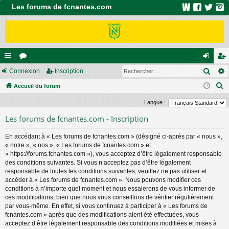
Les forums de fcnantes.com
Rech
ac
Connexion
or
Inscription
on
ns
R
co
Accueil du forum
u
ne
cri
e
ur
m
xi
pti
Langue :
c
ci
s
on
on
Les forums de fcnantes.com - Inscription
h
e
s
En accédant à « Les forums de fcnantes.com » (désigné ci-après par « nous »,
r
« notre », « nos », « Les forums de fcnantes.com » et
c
« https://forums.fcnantes.com »), vous acceptez d’être légalement responsable
des conditions suivantes. Si vous n’acceptez pas d’être légalement
h
responsable de toutes les conditions suivantes, veuillez ne pas utiliser et
e
accéder à « Les forums de fcnantes.com ». Nous pouvons modifier ces
r
conditions à n’importe quel moment et nous essaierons de vous informer de
ces modifications, bien que nous vous conseillons de vérifier régulièrement
par vous-même. En effet, si vous continuez à participer à « Les forums de
fcnantes.com » après que des modifications aient été effectuées, vous
acceptez d’être légalement responsable des conditions modifiées et mises à