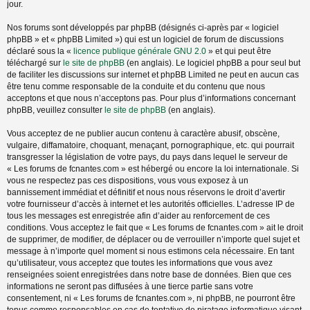
jour.
Nos forums sont développés par phpBB (désignés ci-après par « logiciel
phpBB » et « phpBB Limited ») qui est un logiciel de forum de discussions
déclaré sous la «
licence publique générale GNU 2.0
» et qui peut être
téléchargé sur
le site de phpBB
(en anglais). Le logiciel phpBB a pour seul but
de faciliter les discussions sur internet et phpBB Limited ne peut en aucun cas
être tenu comme responsable de la conduite et du contenu que nous
acceptons et que nous n’acceptons pas. Pour plus d’informations concernant
phpBB, veuillez consulter
le site de phpBB
(en anglais).
Vous acceptez de ne publier aucun contenu à caractère abusif, obscène,
vulgaire, diffamatoire, choquant, menaçant, pornographique, etc. qui pourrait
transgresser la législation de votre pays, du pays dans lequel le serveur de
« Les forums de fcnantes.com » est hébergé ou encore la loi internationale. Si
vous ne respectez pas ces dispositions, vous vous exposez à un
bannissement immédiat et définitif et nous nous réservons le droit d’avertir
votre fournisseur d’accès à internet et les autorités officielles. L’adresse IP de
tous les messages est enregistrée afin d’aider au renforcement de ces
conditions. Vous acceptez le fait que « Les forums de fcnantes.com » ait le droit
de supprimer, de modifier, de déplacer ou de verrouiller n’importe quel sujet et
message à n’importe quel moment si nous estimons cela nécessaire. En tant
qu’utilisateur, vous acceptez que toutes les informations que vous avez
renseignées soient enregistrées dans notre base de données. Bien que ces
informations ne seront pas diffusées à une tierce partie sans votre
consentement, ni « Les forums de fcnantes.com », ni phpBB, ne pourront être