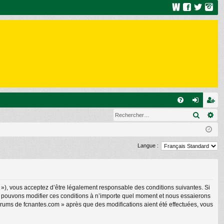
R
Recher
Re
FA
on
ns
Q
ne
cri
xi
pti
Langue :
on
on
 »), vous acceptez d’être légalement responsable des conditions suivantes. Si
us pouvons modifier ces conditions à n’importe quel moment et nous essaierons
forums de fcnantes.com » après que des modifications aient été effectuées, vous