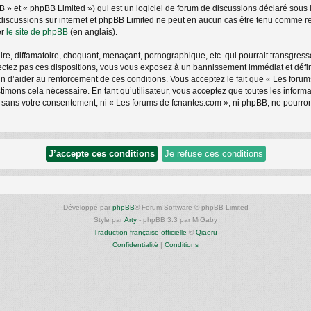
» et « phpBB Limited ») qui est un logiciel de forum de discussions déclaré sous 
les discussions sur internet et phpBB Limited ne peut en aucun cas être tenu comm
er
le site de phpBB
(en anglais).
e, diffamatoire, choquant, menaçant, pornographique, etc. qui pourrait transgresse
ctez pas ces dispositions, vous vous exposez à un bannissement immédiat et définiti
afin d’aider au renforcement de ces conditions. Vous acceptez le fait que « Les foru
stimons cela nécessaire. En tant qu’utilisateur, vous acceptez que toutes les info
e sans votre consentement, ni « Les forums de fcnantes.com », ni phpBB, ne pourro
Développé par
phpBB
® Forum Software © phpBB Limited
Style par
Arty
- phpBB 3.3 par MrGaby
Traduction française officielle
©
Qiaeru
Confidentialité
|
Conditions