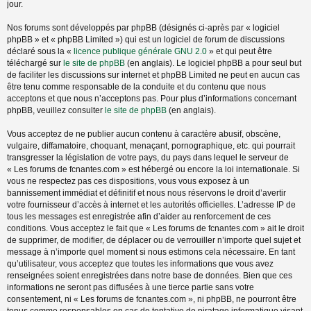
jour.
Nos forums sont développés par phpBB (désignés ci-après par « logiciel
phpBB » et « phpBB Limited ») qui est un logiciel de forum de discussions
déclaré sous la «
licence publique générale GNU 2.0
» et qui peut être
téléchargé sur
le site de phpBB
(en anglais). Le logiciel phpBB a pour seul but
de faciliter les discussions sur internet et phpBB Limited ne peut en aucun cas
être tenu comme responsable de la conduite et du contenu que nous
acceptons et que nous n’acceptons pas. Pour plus d’informations concernant
phpBB, veuillez consulter
le site de phpBB
(en anglais).
Vous acceptez de ne publier aucun contenu à caractère abusif, obscène,
vulgaire, diffamatoire, choquant, menaçant, pornographique, etc. qui pourrait
transgresser la législation de votre pays, du pays dans lequel le serveur de
« Les forums de fcnantes.com » est hébergé ou encore la loi internationale. Si
vous ne respectez pas ces dispositions, vous vous exposez à un
bannissement immédiat et définitif et nous nous réservons le droit d’avertir
votre fournisseur d’accès à internet et les autorités officielles. L’adresse IP de
tous les messages est enregistrée afin d’aider au renforcement de ces
conditions. Vous acceptez le fait que « Les forums de fcnantes.com » ait le droit
de supprimer, de modifier, de déplacer ou de verrouiller n’importe quel sujet et
message à n’importe quel moment si nous estimons cela nécessaire. En tant
qu’utilisateur, vous acceptez que toutes les informations que vous avez
renseignées soient enregistrées dans notre base de données. Bien que ces
informations ne seront pas diffusées à une tierce partie sans votre
consentement, ni « Les forums de fcnantes.com », ni phpBB, ne pourront être