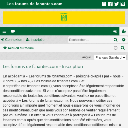
Les forums de fcnantes.com
Rech
ac
Connexion
or
Inscription
on
ns
R
co
Accueil du forum
u
ne
cri
e
ur
m
xi
pti
Langue :
c
ci
s
on
on
Les forums de fcnantes.com - Inscription
h
e
s
En accédant à « Les forums de fcnantes.com » (désigné ci-après par « nous »,
r
« notre », « nos », « Les forums de fcnantes.com » et
c
« https://forums.fcnantes.com »), vous acceptez d’être légalement responsable
des conditions suivantes. Si vous n’acceptez pas d’être légalement
h
responsable de toutes les conditions suivantes, veuillez ne pas utiliser et
e
accéder à « Les forums de fcnantes.com ». Nous pouvons modifier ces
r
conditions à n’importe quel moment et nous essaierons de vous informer de
ces modifications, bien que nous vous conseillons de vérifier régulièrement
par vous-même. En effet, si vous continuez à participer à « Les forums de
fcnantes.com » après que des modifications aient été effectuées, vous
acceptez d’être légalement responsable des conditions modifiées et mises à