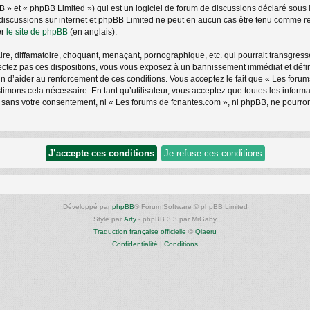
» et « phpBB Limited ») qui est un logiciel de forum de discussions déclaré sous 
les discussions sur internet et phpBB Limited ne peut en aucun cas être tenu comm
er
le site de phpBB
(en anglais).
e, diffamatoire, choquant, menaçant, pornographique, etc. qui pourrait transgresse
ctez pas ces dispositions, vous vous exposez à un bannissement immédiat et définiti
afin d’aider au renforcement de ces conditions. Vous acceptez le fait que « Les foru
stimons cela nécessaire. En tant qu’utilisateur, vous acceptez que toutes les info
e sans votre consentement, ni « Les forums de fcnantes.com », ni phpBB, ne pourro
Développé par
phpBB
® Forum Software © phpBB Limited
Style par
Arty
- phpBB 3.3 par MrGaby
Traduction française officielle
©
Qiaeru
Confidentialité
|
Conditions