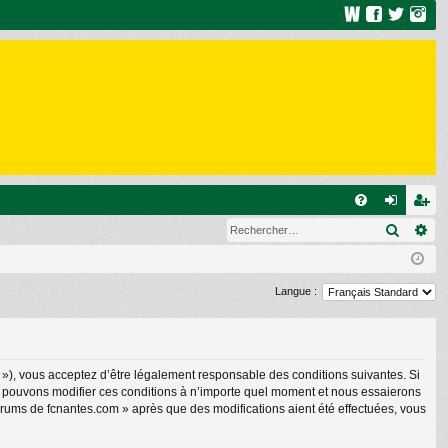
R
Recher
Re
FA
on
ns
Q
ne
cri
xi
pti
Langue :
on
on
 »), vous acceptez d’être légalement responsable des conditions suivantes. Si
us pouvons modifier ces conditions à n’importe quel moment et nous essaierons
forums de fcnantes.com » après que des modifications aient été effectuées, vous