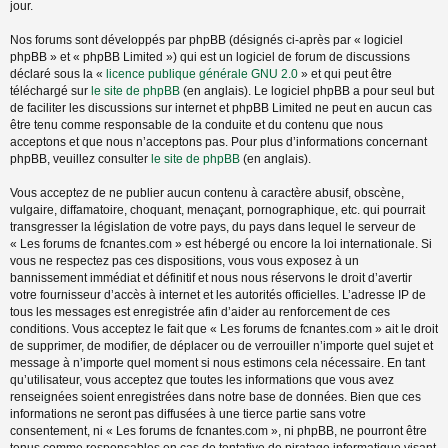
jour.
Nos forums sont développés par phpBB (désignés ci-après par « logiciel
phpBB » et « phpBB Limited ») qui est un logiciel de forum de discussions
déclaré sous la «
licence publique générale GNU 2.0
» et qui peut être
téléchargé sur
le site de phpBB
(en anglais). Le logiciel phpBB a pour seul but
de faciliter les discussions sur internet et phpBB Limited ne peut en aucun cas
être tenu comme responsable de la conduite et du contenu que nous
acceptons et que nous n’acceptons pas. Pour plus d’informations concernant
phpBB, veuillez consulter
le site de phpBB
(en anglais).
Vous acceptez de ne publier aucun contenu à caractère abusif, obscène,
vulgaire, diffamatoire, choquant, menaçant, pornographique, etc. qui pourrait
transgresser la législation de votre pays, du pays dans lequel le serveur de
« Les forums de fcnantes.com » est hébergé ou encore la loi internationale. Si
vous ne respectez pas ces dispositions, vous vous exposez à un
bannissement immédiat et définitif et nous nous réservons le droit d’avertir
votre fournisseur d’accès à internet et les autorités officielles. L’adresse IP de
tous les messages est enregistrée afin d’aider au renforcement de ces
conditions. Vous acceptez le fait que « Les forums de fcnantes.com » ait le droit
de supprimer, de modifier, de déplacer ou de verrouiller n’importe quel sujet et
message à n’importe quel moment si nous estimons cela nécessaire. En tant
qu’utilisateur, vous acceptez que toutes les informations que vous avez
renseignées soient enregistrées dans notre base de données. Bien que ces
informations ne seront pas diffusées à une tierce partie sans votre
consentement, ni « Les forums de fcnantes.com », ni phpBB, ne pourront être