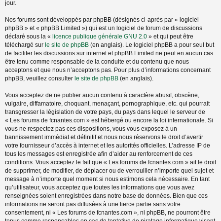
jour.
Nos forums sont développés par phpBB (désignés ci-après par « logiciel
phpBB » et « phpBB Limited ») qui est un logiciel de forum de discussions
déclaré sous la «
licence publique générale GNU 2.0
» et qui peut être
téléchargé sur
le site de phpBB
(en anglais). Le logiciel phpBB a pour seul but
de faciliter les discussions sur internet et phpBB Limited ne peut en aucun cas
être tenu comme responsable de la conduite et du contenu que nous
acceptons et que nous n’acceptons pas. Pour plus d’informations concernant
phpBB, veuillez consulter
le site de phpBB
(en anglais).
Vous acceptez de ne publier aucun contenu à caractère abusif, obscène,
vulgaire, diffamatoire, choquant, menaçant, pornographique, etc. qui pourrait
transgresser la législation de votre pays, du pays dans lequel le serveur de
« Les forums de fcnantes.com » est hébergé ou encore la loi internationale. Si
vous ne respectez pas ces dispositions, vous vous exposez à un
bannissement immédiat et définitif et nous nous réservons le droit d’avertir
votre fournisseur d’accès à internet et les autorités officielles. L’adresse IP de
tous les messages est enregistrée afin d’aider au renforcement de ces
conditions. Vous acceptez le fait que « Les forums de fcnantes.com » ait le droit
de supprimer, de modifier, de déplacer ou de verrouiller n’importe quel sujet et
message à n’importe quel moment si nous estimons cela nécessaire. En tant
qu’utilisateur, vous acceptez que toutes les informations que vous avez
renseignées soient enregistrées dans notre base de données. Bien que ces
informations ne seront pas diffusées à une tierce partie sans votre
consentement, ni « Les forums de fcnantes.com », ni phpBB, ne pourront être