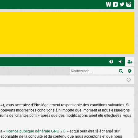
R
Recher
Re
FA
on
ns
Q
ne
cri
xi
pti
on
on
 »), vous acceptez d’être légalement responsable des conditions suivantes. Si
us pouvons modifier ces conditions à n’importe quel moment et nous essaierons
forums de fcnantes.com » après que des modifications aient été effectuées, vous
la «
licence publique générale GNU 2.0
» et qui peut être téléchargé sur
e responsable de la conduite et du contenu que nous acceptons et que nous