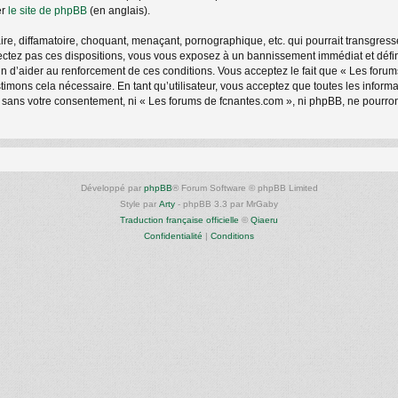
er
le site de phpBB
(en anglais).
e, diffamatoire, choquant, menaçant, pornographique, etc. qui pourrait transgresse
ctez pas ces dispositions, vous vous exposez à un bannissement immédiat et définiti
afin d’aider au renforcement de ces conditions. Vous acceptez le fait que « Les foru
stimons cela nécessaire. En tant qu’utilisateur, vous acceptez que toutes les info
e sans votre consentement, ni « Les forums de fcnantes.com », ni phpBB, ne pourro
Développé par
phpBB
® Forum Software © phpBB Limited
Style par
Arty
- phpBB 3.3 par MrGaby
Traduction française officielle
©
Qiaeru
Confidentialité
|
Conditions