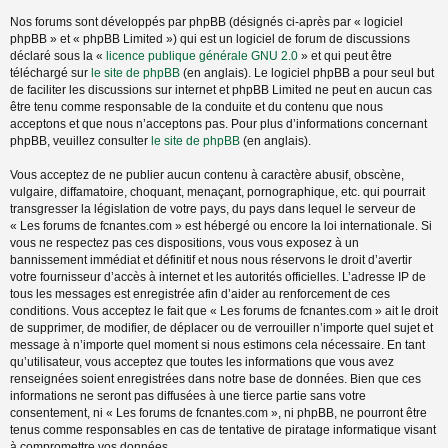
Nos forums sont développés par phpBB (désignés ci-après par « logiciel
phpBB » et « phpBB Limited ») qui est un logiciel de forum de discussions
déclaré sous la «
licence publique générale GNU 2.0
» et qui peut être
téléchargé sur
le site de phpBB
(en anglais). Le logiciel phpBB a pour seul but
de faciliter les discussions sur internet et phpBB Limited ne peut en aucun cas
être tenu comme responsable de la conduite et du contenu que nous
acceptons et que nous n’acceptons pas. Pour plus d’informations concernant
phpBB, veuillez consulter
le site de phpBB
(en anglais).
Vous acceptez de ne publier aucun contenu à caractère abusif, obscène,
vulgaire, diffamatoire, choquant, menaçant, pornographique, etc. qui pourrait
transgresser la législation de votre pays, du pays dans lequel le serveur de
« Les forums de fcnantes.com » est hébergé ou encore la loi internationale. Si
vous ne respectez pas ces dispositions, vous vous exposez à un
bannissement immédiat et définitif et nous nous réservons le droit d’avertir
votre fournisseur d’accès à internet et les autorités officielles. L’adresse IP de
tous les messages est enregistrée afin d’aider au renforcement de ces
conditions. Vous acceptez le fait que « Les forums de fcnantes.com » ait le droit
de supprimer, de modifier, de déplacer ou de verrouiller n’importe quel sujet et
message à n’importe quel moment si nous estimons cela nécessaire. En tant
qu’utilisateur, vous acceptez que toutes les informations que vous avez
renseignées soient enregistrées dans notre base de données. Bien que ces
informations ne seront pas diffusées à une tierce partie sans votre
consentement, ni « Les forums de fcnantes.com », ni phpBB, ne pourront être
tenus comme responsables en cas de tentative de piratage informatique visant
à compromettre vos données.