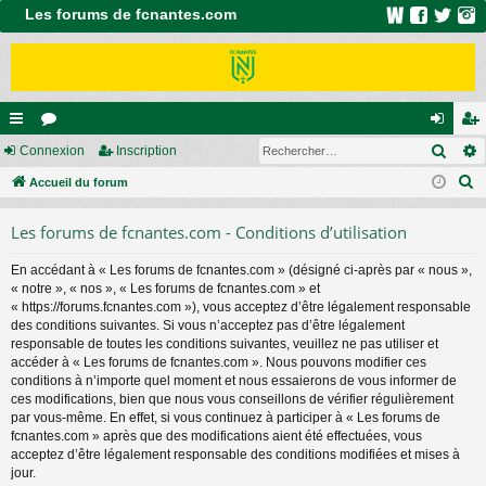
Les forums de fcnantes.com
Rech
ac
Connexion
or
Inscription
on
ns
R
co
Accueil du forum
u
ne
cri
e
ur
m
xi
pti
Les forums de fcnantes.com - Conditions d’utilisation
c
ci
s
on
on
h
En accédant à « Les forums de fcnantes.com » (désigné ci-après par « nous »,
e
s
« notre », « nos », « Les forums de fcnantes.com » et
r
« https://forums.fcnantes.com »), vous acceptez d’être légalement responsable
c
des conditions suivantes. Si vous n’acceptez pas d’être légalement
responsable de toutes les conditions suivantes, veuillez ne pas utiliser et
h
accéder à « Les forums de fcnantes.com ». Nous pouvons modifier ces
e
conditions à n’importe quel moment et nous essaierons de vous informer de
r
ces modifications, bien que nous vous conseillons de vérifier régulièrement
par vous-même. En effet, si vous continuez à participer à « Les forums de
fcnantes.com » après que des modifications aient été effectuées, vous
acceptez d’être légalement responsable des conditions modifiées et mises à
jour.