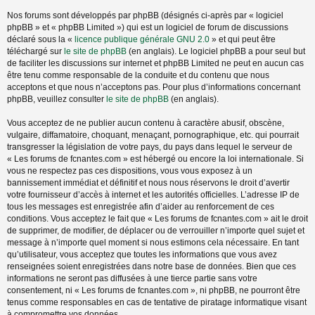
Nos forums sont développés par phpBB (désignés ci-après par « logiciel
phpBB » et « phpBB Limited ») qui est un logiciel de forum de discussions
déclaré sous la «
licence publique générale GNU 2.0
» et qui peut être
téléchargé sur
le site de phpBB
(en anglais). Le logiciel phpBB a pour seul but
de faciliter les discussions sur internet et phpBB Limited ne peut en aucun cas
être tenu comme responsable de la conduite et du contenu que nous
acceptons et que nous n’acceptons pas. Pour plus d’informations concernant
phpBB, veuillez consulter
le site de phpBB
(en anglais).
Vous acceptez de ne publier aucun contenu à caractère abusif, obscène,
vulgaire, diffamatoire, choquant, menaçant, pornographique, etc. qui pourrait
transgresser la législation de votre pays, du pays dans lequel le serveur de
« Les forums de fcnantes.com » est hébergé ou encore la loi internationale. Si
vous ne respectez pas ces dispositions, vous vous exposez à un
bannissement immédiat et définitif et nous nous réservons le droit d’avertir
votre fournisseur d’accès à internet et les autorités officielles. L’adresse IP de
tous les messages est enregistrée afin d’aider au renforcement de ces
conditions. Vous acceptez le fait que « Les forums de fcnantes.com » ait le droit
de supprimer, de modifier, de déplacer ou de verrouiller n’importe quel sujet et
message à n’importe quel moment si nous estimons cela nécessaire. En tant
qu’utilisateur, vous acceptez que toutes les informations que vous avez
renseignées soient enregistrées dans notre base de données. Bien que ces
informations ne seront pas diffusées à une tierce partie sans votre
consentement, ni « Les forums de fcnantes.com », ni phpBB, ne pourront être
tenus comme responsables en cas de tentative de piratage informatique visant
à compromettre vos données.