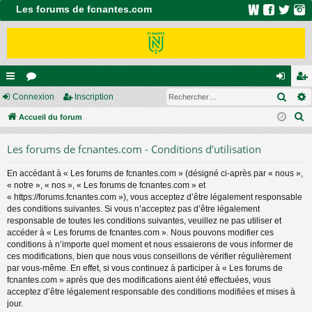
Les forums de fcnantes.com
Rech
ac
Connexion
or
Inscription
on
ns
R
co
Accueil du forum
u
ne
cri
e
ur
m
xi
pti
Les forums de fcnantes.com - Conditions d’utilisation
c
ci
s
on
on
h
En accédant à « Les forums de fcnantes.com » (désigné ci-après par « nous »,
e
s
« notre », « nos », « Les forums de fcnantes.com » et
r
« https://forums.fcnantes.com »), vous acceptez d’être légalement responsable
c
des conditions suivantes. Si vous n’acceptez pas d’être légalement
responsable de toutes les conditions suivantes, veuillez ne pas utiliser et
h
accéder à « Les forums de fcnantes.com ». Nous pouvons modifier ces
e
conditions à n’importe quel moment et nous essaierons de vous informer de
r
ces modifications, bien que nous vous conseillons de vérifier régulièrement
par vous-même. En effet, si vous continuez à participer à « Les forums de
fcnantes.com » après que des modifications aient été effectuées, vous
acceptez d’être légalement responsable des conditions modifiées et mises à
jour.