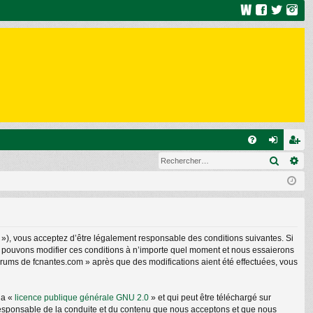
R
Recher
Re
FA
on
ns
Q
ne
cri
xi
pti
on
on
 »), vous acceptez d’être légalement responsable des conditions suivantes. Si
us pouvons modifier ces conditions à n’importe quel moment et nous essaierons
forums de fcnantes.com » après que des modifications aient été effectuées, vous
la «
licence publique générale GNU 2.0
» et qui peut être téléchargé sur
e responsable de la conduite et du contenu que nous acceptons et que nous