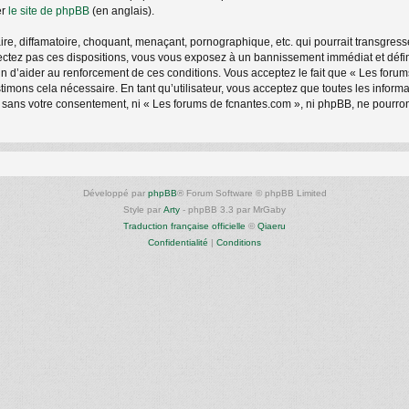
er
le site de phpBB
(en anglais).
e, diffamatoire, choquant, menaçant, pornographique, etc. qui pourrait transgresse
ctez pas ces dispositions, vous vous exposez à un bannissement immédiat et définiti
afin d’aider au renforcement de ces conditions. Vous acceptez le fait que « Les foru
stimons cela nécessaire. En tant qu’utilisateur, vous acceptez que toutes les info
e sans votre consentement, ni « Les forums de fcnantes.com », ni phpBB, ne pourro
Développé par
phpBB
® Forum Software © phpBB Limited
Style par
Arty
- phpBB 3.3 par MrGaby
Traduction française officielle
©
Qiaeru
Confidentialité
|
Conditions