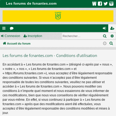
Les forums de fcnantes.com
Rech
ac
Connexion
or
Inscription
on
ns
R
co
Accueil du forum
u
ne
cri
e
ur
m
xi
pti
Les forums de fcnantes.com - Conditions d’utilisation
c
ci
s
on
on
h
En accédant à « Les forums de fcnantes.com » (désigné ci-après par « nous »,
e
s
« notre », « nos », « Les forums de fcnantes.com » et
r
« https://forums.fcnantes.com »), vous acceptez d’être légalement responsable
c
des conditions suivantes. Si vous n’acceptez pas d’être légalement
responsable de toutes les conditions suivantes, veuillez ne pas utiliser et
h
accéder à « Les forums de fcnantes.com ». Nous pouvons modifier ces
e
conditions à n’importe quel moment et nous essaierons de vous informer de
r
ces modifications, bien que nous vous conseillons de vérifier régulièrement
par vous-même. En effet, si vous continuez à participer à « Les forums de
fcnantes.com » après que des modifications aient été effectuées, vous
acceptez d’être légalement responsable des conditions modifiées et mises à
jour.