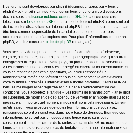
Nos forums sont développés par phpBB (désignés ci-après par « logiciel
phpBB » et « phpBB Limited ») qui est un logiciel de forum de discussions
déclaré sous la «
licence publique générale GNU 2.0
» et qui peut être
téléchargé sur
le site de phpBB
(en anglais). Le logiciel phpBB a pour seul but
de faciliter les discussions sur internet et phpBB Limited ne peut en aucun cas
être tenu comme responsable de la conduite et du contenu que nous
acceptons et que nous n’acceptons pas. Pour plus d’informations concernant
phpBB, veuillez consulter
le site de phpBB
(en anglais).
Vous acceptez de ne publier aucun contenu à caractère abusif, obscène,
vulgaire, diffamatoire, choquant, menaçant, pornographique, etc. qui pourrait
transgresser la législation de votre pays, du pays dans lequel le serveur de
« Les forums de fcnantes.com » est hébergé ou encore la loi internationale. Si
vous ne respectez pas ces dispositions, vous vous exposez à un
bannissement immédiat et définitif et nous nous réservons le droit d’avertir
votre fournisseur d’accès à internet et les autorités officielles. L’adresse IP de
tous les messages est enregistrée afin d’aider au renforcement de ces
conditions. Vous acceptez le fait que « Les forums de fcnantes.com » ait le droit
de supprimer, de modifier, de déplacer ou de verrouiller n’importe quel sujet et
message à n’importe quel moment si nous estimons cela nécessaire. En tant
qu’utilisateur, vous acceptez que toutes les informations que vous avez
renseignées soient enregistrées dans notre base de données. Bien que ces
informations ne seront pas diffusées à une tierce partie sans votre
consentement, ni « Les forums de fcnantes.com », ni phpBB, ne pourront être
tenus comme responsables en cas de tentative de piratage informatique visant
à compromettre vos données.