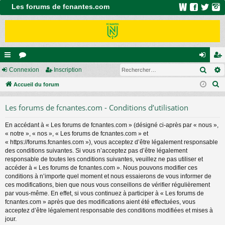
Les forums de fcnantes.com
Rech
ac
Connexion
or
Inscription
on
ns
R
co
Accueil du forum
u
ne
cri
e
ur
m
xi
pti
Les forums de fcnantes.com - Conditions d’utilisation
c
ci
s
on
on
h
En accédant à « Les forums de fcnantes.com » (désigné ci-après par « nous »,
e
s
« notre », « nos », « Les forums de fcnantes.com » et
r
« https://forums.fcnantes.com »), vous acceptez d’être légalement responsable
c
des conditions suivantes. Si vous n’acceptez pas d’être légalement
responsable de toutes les conditions suivantes, veuillez ne pas utiliser et
h
accéder à « Les forums de fcnantes.com ». Nous pouvons modifier ces
e
conditions à n’importe quel moment et nous essaierons de vous informer de
r
ces modifications, bien que nous vous conseillons de vérifier régulièrement
par vous-même. En effet, si vous continuez à participer à « Les forums de
fcnantes.com » après que des modifications aient été effectuées, vous
acceptez d’être légalement responsable des conditions modifiées et mises à
jour.