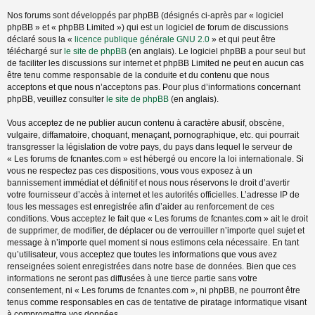
Nos forums sont développés par phpBB (désignés ci-après par « logiciel
phpBB » et « phpBB Limited ») qui est un logiciel de forum de discussions
déclaré sous la «
licence publique générale GNU 2.0
» et qui peut être
téléchargé sur
le site de phpBB
(en anglais). Le logiciel phpBB a pour seul but
de faciliter les discussions sur internet et phpBB Limited ne peut en aucun cas
être tenu comme responsable de la conduite et du contenu que nous
acceptons et que nous n’acceptons pas. Pour plus d’informations concernant
phpBB, veuillez consulter
le site de phpBB
(en anglais).
Vous acceptez de ne publier aucun contenu à caractère abusif, obscène,
vulgaire, diffamatoire, choquant, menaçant, pornographique, etc. qui pourrait
transgresser la législation de votre pays, du pays dans lequel le serveur de
« Les forums de fcnantes.com » est hébergé ou encore la loi internationale. Si
vous ne respectez pas ces dispositions, vous vous exposez à un
bannissement immédiat et définitif et nous nous réservons le droit d’avertir
votre fournisseur d’accès à internet et les autorités officielles. L’adresse IP de
tous les messages est enregistrée afin d’aider au renforcement de ces
conditions. Vous acceptez le fait que « Les forums de fcnantes.com » ait le droit
de supprimer, de modifier, de déplacer ou de verrouiller n’importe quel sujet et
message à n’importe quel moment si nous estimons cela nécessaire. En tant
qu’utilisateur, vous acceptez que toutes les informations que vous avez
renseignées soient enregistrées dans notre base de données. Bien que ces
informations ne seront pas diffusées à une tierce partie sans votre
consentement, ni « Les forums de fcnantes.com », ni phpBB, ne pourront être
tenus comme responsables en cas de tentative de piratage informatique visant
à compromettre vos données.