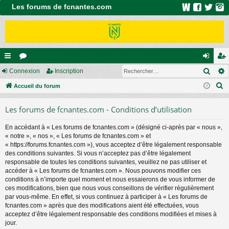
Les forums de fcnantes.com
Rech
ac
Connexion
or
Inscription
on
ns
R
co
Accueil du forum
u
ne
cri
e
ur
m
xi
pti
Les forums de fcnantes.com - Conditions d’utilisation
c
ci
s
on
on
h
En accédant à « Les forums de fcnantes.com » (désigné ci-après par « nous »,
e
s
« notre », « nos », « Les forums de fcnantes.com » et
r
« https://forums.fcnantes.com »), vous acceptez d’être légalement responsable
c
des conditions suivantes. Si vous n’acceptez pas d’être légalement
responsable de toutes les conditions suivantes, veuillez ne pas utiliser et
h
accéder à « Les forums de fcnantes.com ». Nous pouvons modifier ces
e
conditions à n’importe quel moment et nous essaierons de vous informer de
r
ces modifications, bien que nous vous conseillons de vérifier régulièrement
par vous-même. En effet, si vous continuez à participer à « Les forums de
fcnantes.com » après que des modifications aient été effectuées, vous
acceptez d’être légalement responsable des conditions modifiées et mises à
jour.