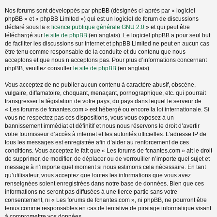
Nos forums sont développés par phpBB (désignés ci-après par « logiciel
phpBB » et « phpBB Limited ») qui est un logiciel de forum de discussions
déclaré sous la «
licence publique générale GNU 2.0
» et qui peut être
téléchargé sur
le site de phpBB
(en anglais). Le logiciel phpBB a pour seul but
de faciliter les discussions sur internet et phpBB Limited ne peut en aucun cas
être tenu comme responsable de la conduite et du contenu que nous
acceptons et que nous n’acceptons pas. Pour plus d’informations concernant
phpBB, veuillez consulter
le site de phpBB
(en anglais).
Vous acceptez de ne publier aucun contenu à caractère abusif, obscène,
vulgaire, diffamatoire, choquant, menaçant, pornographique, etc. qui pourrait
transgresser la législation de votre pays, du pays dans lequel le serveur de
« Les forums de fcnantes.com » est hébergé ou encore la loi internationale. Si
vous ne respectez pas ces dispositions, vous vous exposez à un
bannissement immédiat et définitif et nous nous réservons le droit d’avertir
votre fournisseur d’accès à internet et les autorités officielles. L’adresse IP de
tous les messages est enregistrée afin d’aider au renforcement de ces
conditions. Vous acceptez le fait que « Les forums de fcnantes.com » ait le droit
de supprimer, de modifier, de déplacer ou de verrouiller n’importe quel sujet et
message à n’importe quel moment si nous estimons cela nécessaire. En tant
qu’utilisateur, vous acceptez que toutes les informations que vous avez
renseignées soient enregistrées dans notre base de données. Bien que ces
informations ne seront pas diffusées à une tierce partie sans votre
consentement, ni « Les forums de fcnantes.com », ni phpBB, ne pourront être
tenus comme responsables en cas de tentative de piratage informatique visant
à compromettre vos données.