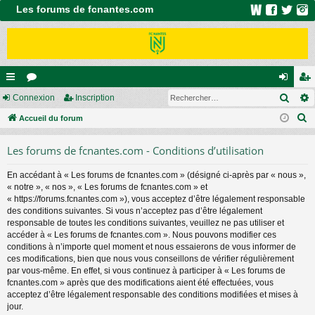
Les forums de fcnantes.com
Rech
ac
Connexion
or
Inscription
on
ns
R
co
Accueil du forum
u
ne
cri
e
ur
m
xi
pti
Les forums de fcnantes.com - Conditions d’utilisation
c
ci
s
on
on
h
En accédant à « Les forums de fcnantes.com » (désigné ci-après par « nous »,
e
s
« notre », « nos », « Les forums de fcnantes.com » et
r
« https://forums.fcnantes.com »), vous acceptez d’être légalement responsable
c
des conditions suivantes. Si vous n’acceptez pas d’être légalement
responsable de toutes les conditions suivantes, veuillez ne pas utiliser et
h
accéder à « Les forums de fcnantes.com ». Nous pouvons modifier ces
e
conditions à n’importe quel moment et nous essaierons de vous informer de
r
ces modifications, bien que nous vous conseillons de vérifier régulièrement
par vous-même. En effet, si vous continuez à participer à « Les forums de
fcnantes.com » après que des modifications aient été effectuées, vous
acceptez d’être légalement responsable des conditions modifiées et mises à
jour.