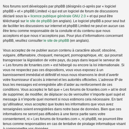
Nos forums sont développés par phpBB (désignés ci-après par « logiciel
phpBB » et « phpBB Limited ») qui est un logiciel de forum de discussions
déclaré sous la «
licence publique générale GNU 2.0
» et qui peut être
téléchargé sur
le site de phpBB
(en anglais). Le logiciel phpBB a pour seul but
de faciliter les discussions sur internet et phpBB Limited ne peut en aucun cas
être tenu comme responsable de la conduite et du contenu que nous
acceptons et que nous n’acceptons pas. Pour plus d’informations concernant
phpBB, veuillez consulter
le site de phpBB
(en anglais).
Vous acceptez de ne publier aucun contenu à caractère abusif, obscène,
vulgaire, diffamatoire, choquant, menaçant, pornographique, etc. qui pourrait
transgresser la législation de votre pays, du pays dans lequel le serveur de
« Les forums de fcnantes.com » est hébergé ou encore la loi internationale. Si
vous ne respectez pas ces dispositions, vous vous exposez à un
bannissement immédiat et définitif et nous nous réservons le droit d’avertir
votre fournisseur d’accès à internet et les autorités officielles. L’adresse IP de
tous les messages est enregistrée afin d’aider au renforcement de ces
conditions. Vous acceptez le fait que « Les forums de fcnantes.com » ait le droit
de supprimer, de modifier, de déplacer ou de verrouiller n’importe quel sujet et
message à n’importe quel moment si nous estimons cela nécessaire. En tant
qu’utilisateur, vous acceptez que toutes les informations que vous avez
renseignées soient enregistrées dans notre base de données. Bien que ces
informations ne seront pas diffusées à une tierce partie sans votre
consentement, ni « Les forums de fcnantes.com », ni phpBB, ne pourront être
tenus comme responsables en cas de tentative de piratage informatique visant
à compromettre vos données.