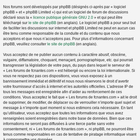
Nos forums sont développés par phpBB (désignés ci-après par « logiciel
phpBB » et « phpBB Limited ») qui est un logiciel de forum de discussions
déclaré sous la «
licence publique générale GNU 2.0
» et qui peut être
téléchargé sur
le site de phpBB
(en anglais). Le logiciel phpBB a pour seul but
de faciliter les discussions sur internet et phpBB Limited ne peut en aucun cas
être tenu comme responsable de la conduite et du contenu que nous
acceptons et que nous n’acceptons pas. Pour plus d’informations concernant
phpBB, veuillez consulter
le site de phpBB
(en anglais).
Vous acceptez de ne publier aucun contenu à caractère abusif, obscène,
vulgaire, diffamatoire, choquant, menaçant, pornographique, etc. qui pourrait
transgresser la législation de votre pays, du pays dans lequel le serveur de
« Les forums de fcnantes.com » est hébergé ou encore la loi internationale. Si
vous ne respectez pas ces dispositions, vous vous exposez à un
bannissement immédiat et définitif et nous nous réservons le droit d’avertir
votre fournisseur d’accès à internet et les autorités officielles. L’adresse IP de
tous les messages est enregistrée afin d’aider au renforcement de ces
conditions. Vous acceptez le fait que « Les forums de fcnantes.com » ait le droit
de supprimer, de modifier, de déplacer ou de verrouiller n’importe quel sujet et
message à n’importe quel moment si nous estimons cela nécessaire. En tant
qu’utilisateur, vous acceptez que toutes les informations que vous avez
renseignées soient enregistrées dans notre base de données. Bien que ces
informations ne seront pas diffusées à une tierce partie sans votre
consentement, ni « Les forums de fcnantes.com », ni phpBB, ne pourront être
tenus comme responsables en cas de tentative de piratage informatique visant
à compromettre vos données.