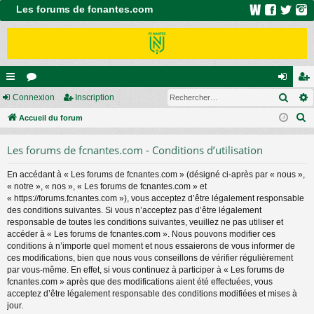
Les forums de fcnantes.com
Rech
ac
Connexion
or
Inscription
on
ns
R
co
Accueil du forum
u
ne
cri
e
ur
m
xi
pti
Les forums de fcnantes.com - Conditions d’utilisation
c
ci
s
on
on
h
En accédant à « Les forums de fcnantes.com » (désigné ci-après par « nous »,
e
s
« notre », « nos », « Les forums de fcnantes.com » et
r
« https://forums.fcnantes.com »), vous acceptez d’être légalement responsable
c
des conditions suivantes. Si vous n’acceptez pas d’être légalement
responsable de toutes les conditions suivantes, veuillez ne pas utiliser et
h
accéder à « Les forums de fcnantes.com ». Nous pouvons modifier ces
e
conditions à n’importe quel moment et nous essaierons de vous informer de
r
ces modifications, bien que nous vous conseillons de vérifier régulièrement
par vous-même. En effet, si vous continuez à participer à « Les forums de
fcnantes.com » après que des modifications aient été effectuées, vous
acceptez d’être légalement responsable des conditions modifiées et mises à
jour.