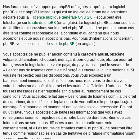
Nos forums sont développés par phpBB (désignés ci-après par « logiciel
phpBB » et « phpBB Limited ») qui est un logiciel de forum de discussions
déclaré sous la «
licence publique générale GNU 2.0
» et qui peut être
téléchargé sur
le site de phpBB
(en anglais). Le logiciel phpBB a pour seul but
de faciliter les discussions sur internet et phpBB Limited ne peut en aucun cas
être tenu comme responsable de la conduite et du contenu que nous
acceptons et que nous n’acceptons pas. Pour plus d’informations concernant
phpBB, veuillez consulter
le site de phpBB
(en anglais).
Vous acceptez de ne publier aucun contenu à caractère abusif, obscène,
vulgaire, diffamatoire, choquant, menaçant, pornographique, etc. qui pourrait
transgresser la législation de votre pays, du pays dans lequel le serveur de
« Les forums de fcnantes.com » est hébergé ou encore la loi internationale. Si
vous ne respectez pas ces dispositions, vous vous exposez à un
bannissement immédiat et définitif et nous nous réservons le droit d’avertir
votre fournisseur d’accès à internet et les autorités officielles. L’adresse IP de
tous les messages est enregistrée afin d’aider au renforcement de ces
conditions. Vous acceptez le fait que « Les forums de fcnantes.com » ait le droit
de supprimer, de modifier, de déplacer ou de verrouiller n’importe quel sujet et
message à n’importe quel moment si nous estimons cela nécessaire. En tant
qu’utilisateur, vous acceptez que toutes les informations que vous avez
renseignées soient enregistrées dans notre base de données. Bien que ces
informations ne seront pas diffusées à une tierce partie sans votre
consentement, ni « Les forums de fcnantes.com », ni phpBB, ne pourront être
tenus comme responsables en cas de tentative de piratage informatique visant
à compromettre vos données.