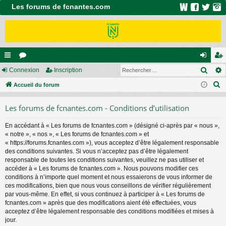
Les forums de fcnantes.com
Rech
ac
Connexion
or
Inscription
on
ns
R
co
Accueil du forum
u
ne
cri
e
ur
m
xi
pti
Les forums de fcnantes.com - Conditions d’utilisation
c
ci
s
on
on
h
En accédant à « Les forums de fcnantes.com » (désigné ci-après par « nous »,
e
s
« notre », « nos », « Les forums de fcnantes.com » et
r
« https://forums.fcnantes.com »), vous acceptez d’être légalement responsable
c
des conditions suivantes. Si vous n’acceptez pas d’être légalement
responsable de toutes les conditions suivantes, veuillez ne pas utiliser et
h
accéder à « Les forums de fcnantes.com ». Nous pouvons modifier ces
e
conditions à n’importe quel moment et nous essaierons de vous informer de
r
ces modifications, bien que nous vous conseillons de vérifier régulièrement
par vous-même. En effet, si vous continuez à participer à « Les forums de
fcnantes.com » après que des modifications aient été effectuées, vous
acceptez d’être légalement responsable des conditions modifiées et mises à
jour.