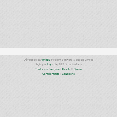
Développé par
phpBB
® Forum Software © phpBB Limited
Style par
Arty
- phpBB 3.3 par MrGaby
Traduction française officielle
©
Qiaeru
Confidentialité
|
Conditions