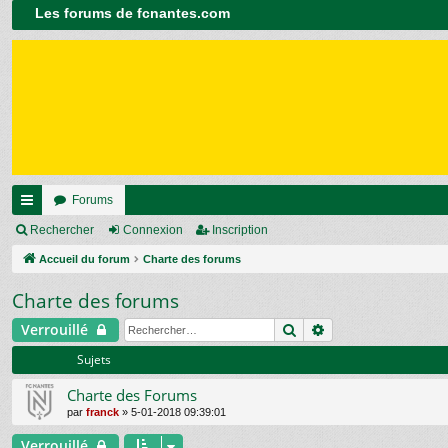
Les forums de fcnantes.com
Forums
ac
Rechercher
Connexion
Inscription
co
Accueil du forum
Charte des forums
ur
Charte des forums
ci
Rechercher
Recherche avanc
Verrouillé
s
Sujets
Charte des Forums
par
franck
»
5-01-2018 09:39:01
Verrouillé