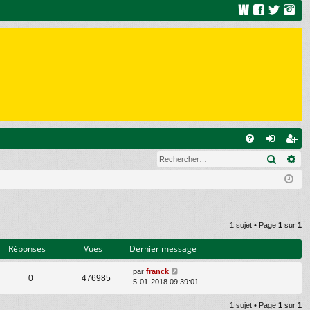
R
Recher
Re
FA
on
ns
Q
ne
cri
xi
pti
on
on
1 sujet • Page
1
sur
1
Réponses
Vues
Dernier message
par
franck
0
476985
5-01-2018 09:39:01
1 sujet • Page
1
sur
1