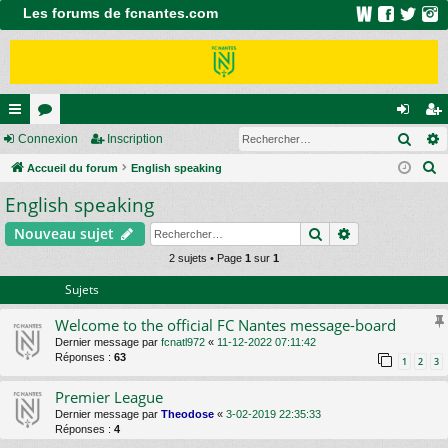
Les forums de fcnantes.com
Rech
ac
Connexion
or
Inscription
on
ns
R
co
Accueil du forum
u
English speaking
ne
cri
e
English speaking
ur
m
xi
pti
c
ci
s
on
on
Rechercher
Recherche av
Nouveau sujet
h
e
s
2 sujets • Page
1
sur
1
r
Sujets
c
Welcome to the official FC Nantes message-board
h
Dernier message par
fcnatl972
«
11-12-2022 07:11:42
e
Réponses :
63
1
2
3
r
Premier League
Dernier message par
Theodose
«
3-02-2019 22:35:33
Réponses :
4