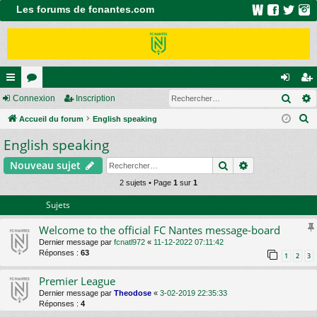
Les forums de fcnantes.com
Rech
ac
Connexion
or
Inscription
on
ns
R
co
Accueil du forum
u
English speaking
ne
cri
e
English speaking
ur
m
xi
pti
c
ci
s
on
on
Rechercher
Recherche av
Nouveau sujet
h
e
s
2 sujets • Page
1
sur
1
r
Sujets
c
Welcome to the official FC Nantes message-board
h
Dernier message par
fcnatl972
«
11-12-2022 07:11:42
e
Réponses :
63
1
2
3
r
Premier League
Dernier message par
Theodose
«
3-02-2019 22:35:33
Réponses :
4