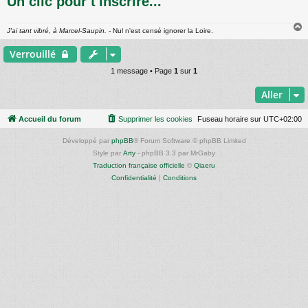
Un clic pour t'inscrire...
e
J'ai tant vibré, à Marcel-Saupin.
- Nul n'est censé ignorer la Loire.
Verrouillé
t
1 message • Page
1
sur
1
Aller
Accueil du forum
Supprimer les cookies
Fuseau horaire sur
UTC+02:00
Développé par
phpBB
® Forum Software © phpBB Limited
Style par
Arty
- phpBB 3.3 par MrGaby
Traduction française officielle
©
Qiaeru
Confidentialité
|
Conditions