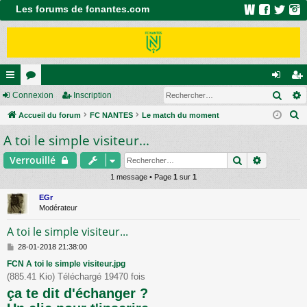
Les forums de fcnantes.com
Rech
ac
Connexion
or
Inscription
on
ns
R
co
Accueil du forum
u
FC NANTES
Le match du moment
ne
cri
e
A toi le simple visiteur...
ur
m
xi
pti
c
ci
s
on
on
Rechercher
Recherch
Verrouillé
h
e
s
1 message • Page
1
sur
1
r
EGr
c
Modérateur
h
A toi le simple visiteur...
e
M
28-01-2018 21:38:00
r
e
FCN A toi le simple visiteur.jpg
s
(885.41 Kio) Téléchargé 19470 fois
s
a
ça te dit d'échanger ?
g