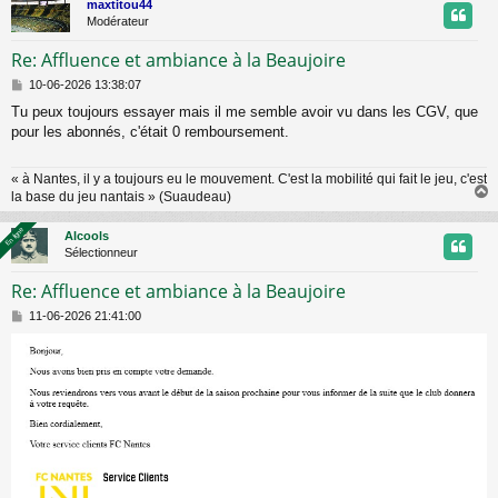
maxtitou44
t
Modérateur
Re: Affluence et ambiance à la Beaujoire
M
10-06-2026 13:38:07
e
Tu peux toujours essayer mais il me semble avoir vu dans les CGV, que
s
pour les abonnés, c'était 0 remboursement.
s
a
g
« à Nantes, il y a toujours eu le mouvement. C'est la mobilité qui fait le jeu, c'est
e
la base du jeu nantais » (Suaudeau)
En ligne
En ligne
Alcools
t
Sélectionneur
Re: Affluence et ambiance à la Beaujoire
M
11-06-2026 21:41:00
e
s
s
a
g
e