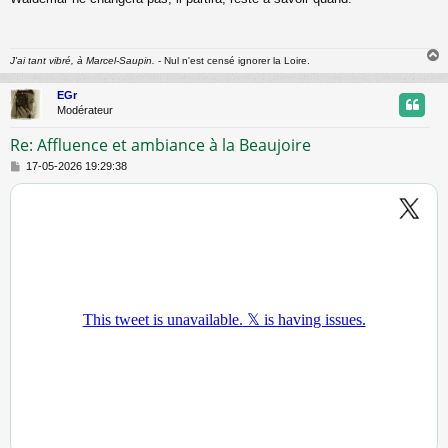
s
s
a
g
J'ai tant vibré, à Marcel-Saupin.
- Nul n'est censé ignorer la Loire.
e
EGr
t
Modérateur
Re: Affluence et ambiance à la Beaujoire
M
17-05-2026 19:29:38
e
s
s
a
g
e