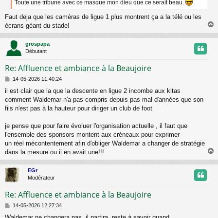
Toute une tribune avec ce masque mon dieu que ce serait beau.
a
g
Faut deja que les caméras de ligue 1 plus montrent ça a la télé ou les
e
écrans géant du stade!
grospapa
t
Débutant
Re: Affluence et ambiance à la Beaujoire
M
14-05-2026 11:40:24
e
il est clair que la que la descente en ligue 2 incombe aux kitas
s
comment Waldemar n'a pas compris depuis pas mal d'années que son
s
a
fils n'est pas à la hauteur pour diriger un club de foot
g
e
je pense que pour faire évoluer l'organisation actuelle , il faut que
l'ensemble des sponsors montent aux créneaux pour exprimer
un réel mécontentement afin d'obliger Waldemar a changer de stratégie
dans la mesure ou il en avait une!!!
EGr
t
Modérateur
Re: Affluence et ambiance à la Beaujoire
M
14-05-2026 12:27:34
e
Waldemar ne changera pas, il partira, reste à savoir quand.