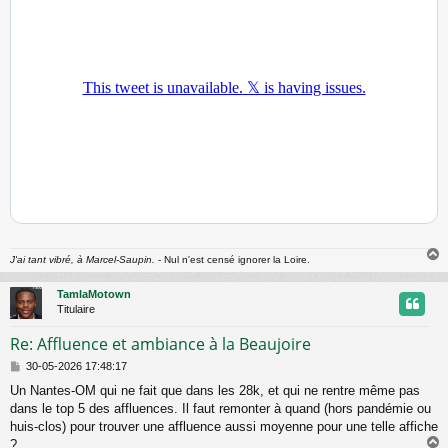
g
e
J'ai tant vibré, à Marcel-Saupin.
- Nul n'est censé ignorer la Loire.
TamlaMotown
t
Titulaire
Re: Affluence et ambiance à la Beaujoire
M
30-05-2026 17:48:17
e
Un Nantes-OM qui ne fait que dans les 28k, et qui ne rentre même pas
s
dans le top 5 des affluences. Il faut remonter à quand (hors pandémie ou
s
a
huis-clos) pour trouver une affluence aussi moyenne pour une telle affiche
g
?