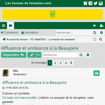
Les forums de fcnantes.com
Rech
ac
Connexion
or
Inscription
on
ns
R
co
Accueil du forum
u
FC NANTES
Le match du moment
ne
cri
e
Affluence et ambiance à la Beaujoire
ur
m
xi
pti
c
ci
s
on
on
Rechercher
Recherch
Répondre
h
e
s
2
3
4
1
Suivant
81 messages
r
c
EGr
Modérateur
h
e
Affluence et ambiance à la Beaujoire
r
M
9-05-2026 10:41:51
e
Comme un symbole,
s
Ce topic est inaccessible
. L'admin va essayer de le récupérer, sans
s
a
garantie.
g