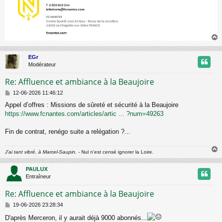
EGr
t
Modérateur
Re: Affluence et ambiance à la Beaujoire
M
12-06-2026 11:46:12
e
Appel d’offres : Missions de sûreté et sécurité à la Beaujoire
s
https://www.fcnantes.com/articles/artic ... ?num=49263
s
a
g
Fin de contrat, renégo suite a relégation ?...
e
J'ai tant vibré, à Marcel-Saupin.
- Nul n'est censé ignorer la Loire.
PAULUX
t
Entraîneur
Re: Affluence et ambiance à la Beaujoire
M
19-06-2026 23:28:34
e
D'après Merceron, il y aurait déjà 9000 abonnés...
s