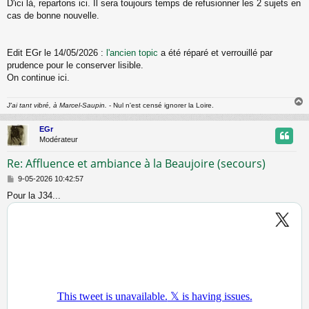
D'ici là, repartons ici. Il sera toujours temps de refusionner les 2 sujets en
e
cas de bonne nouvelle.
Edit EGr le 14/05/2026 :
l'ancien topic
a été réparé et verrouillé par
prudence pour le conserver lisible.
On continue ici.
J'ai tant vibré, à Marcel-Saupin.
- Nul n'est censé ignorer la Loire.
EGr
t
Modérateur
Re: Affluence et ambiance à la Beaujoire (secours)
M
9-05-2026 10:42:57
e
Pour la J34...
s
s
a
g
e