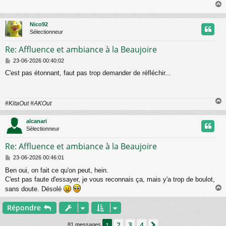
s
a
g
Nico92
e
t
Sélectionneur
Re: Affluence et ambiance à la Beaujoire
M
23-06-2026 00:40:02
e
C'est pas étonnant, faut pas trop demander de réfléchir...
s
s
a
g
#KitaOut #AKOut
e
alcanari
t
Sélectionneur
Re: Affluence et ambiance à la Beaujoire
M
23-06-2026 00:46:01
e
Ben oui, on fait ce qu'on peut, hein.
s
C'est pas faute d'essayer, je vous reconnais ça, mais y'a trop de boulot,
s
a
sans doute. Désolé
g
e
Répondre
t
2
3
4
1
Suivant
81 messages