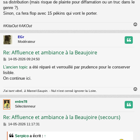
a
sa distribution (mais risque de plainte pour diffamation ou un truc dans le
g
genre ?).
e
Sinon, ca fera flop avec 15 pékins qui vont le porter.
#KitaOut #AKOut
EGr
t
Modérateur
Re: Affluence et ambiance à la Beaujoire
M
14-05-2026 09:24:50
e
L'ancien topic
a été réparé et verrouillé par prudence pour le conserver
s
lisible.
s
a
On continue ici.
g
e
J'ai tant vibré, à Marcel-Saupin.
- Nul n'est censé ignorer la Loire.
erdre78
t
Sélectionneur
Re: Affluence et ambiance à la Beaujoire (secours)
M
14-05-2026 11:17:31
e
s
Serpico
a écrit :
↑
s