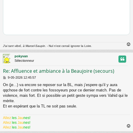
J'ai tant vibré, à Marcel-Saupin.
- Nul n'est censé ignorer la Loire.
pokyvan
t
Sélectionneur
Re: Affluence et ambiance à la Beaujoire (secours)
M
9-05-2026 12:45:57
e
On (je...) va encore se reposer sur la BL, mais j’espere qu’il y aura
s
qqchose de fort contre les fossoyeurs pour ce dernier match. Pas de
s
a
violence, mais fort. Et si possible un petit geste sympa vers Vahid qui le
g
mérite.
e
Et en espérant que la TL ne soit pas seule.
Allez
les
Jau
nes!
Allez
les
Jau
nes!
Allez
les
Jau
nes!