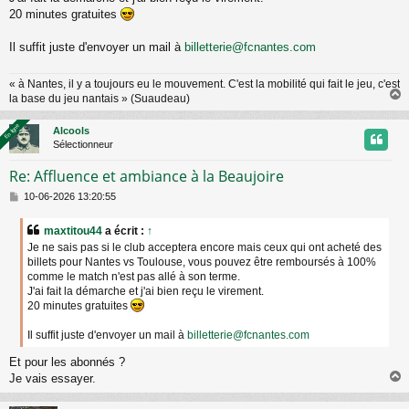
e
20 minutes gratuites
Il suffit juste d'envoyer un mail à
billetterie@fcnantes.com
« à Nantes, il y a toujours eu le mouvement. C'est la mobilité qui fait le jeu, c'est
la base du jeu nantais » (Suaudeau)
En ligne
En ligne
Alcools
t
Sélectionneur
Re: Affluence et ambiance à la Beaujoire
M
10-06-2026 13:20:55
e
s
maxtitou44
a écrit :
↑
s
Je ne sais pas si le club acceptera encore mais ceux qui ont acheté des
a
billets pour Nantes vs Toulouse, vous pouvez être remboursés à 100%
g
comme le match n'est pas allé à son terme.
e
J'ai fait la démarche et j'ai bien reçu le virement.
20 minutes gratuites
Il suffit juste d'envoyer un mail à
billetterie@fcnantes.com
Et pour les abonnés ?
Je vais essayer.