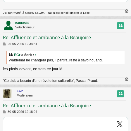
J'ai tant vibré, à Marcel-Saupin.
- Nul n'est censé ignorer la Loire.
nantes69
t
Sélectionneur
Re: Affluence et ambiance à la Beaujoire
M
26-05-2026 12:34:31
e
s
EGr
a écrit :
↑
s
Waldemar ne changera pas, il partira, reste à savoir quand.
a
g
les pieds devant, ce sera ce jour-là
e
"Ce club a besoin d'une révolution culturelle", Pascal Praud.
EGr
t
Modérateur
Re: Affluence et ambiance à la Beaujoire
M
30-05-2026 12:18:04
e
s
s
a