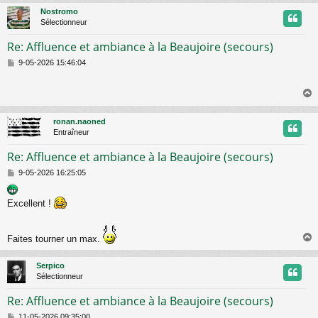
Nostromo
t
Sélectionneur
Re: Affluence et ambiance à la Beaujoire (secours)
M
9-05-2026 15:46:04
e
s
s
a
g
ronan.naoned
e
t
Entraîneur
Re: Affluence et ambiance à la Beaujoire (secours)
M
9-05-2026 16:25:05
e
s
Excellent !
s
a
g
e
Faites tourner un max.
Serpico
t
Sélectionneur
Re: Affluence et ambiance à la Beaujoire (secours)
M
11-05-2026 09:35:00