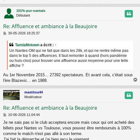
e
101%-pur-nantais
t
Débutant
Re: Affluence et ambiance à la Beaujoire
M
30-05-2026 18:25:37
e
s
TamlaMotown
a écrit :
↑
s
Un Nantes-OM qui ne fait que dans les 28k, et qui ne rentre même pas
a
dans le top 5 des affluences. Il faut remonter à quand (hors pandémie
g
ou huis-clos) pour trouver une affluence aussi moyenne pour une telle
e
affiche ?
Au 1er Novembre 2015... 27392 spectateurs. Et avant cela, c'était sous
l'ère Blazevic... en 1988.
maxtitou44
t
Modérateur
Re: Affluence et ambiance à la Beaujoire
M
10-06-2026 11:04:44
e
Je ne sais pas si le club acceptera encore mais ceux qui ont acheté des
s
billets pour Nantes vs Toulouse, vous pouvez être remboursés à 100%
s
a
comme le match n'est pas allé à son terme.
g
J'ai fait la démarche et j'ai bien reçu le virement.