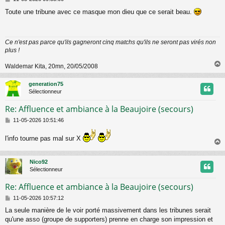
e
Toute une tribune avec ce masque mon dieu que ce serait beau.
s
s
a
g
Ce n'est pas parce qu'ils gagneront cinq matchs qu'ils ne seront pas virés non
e
plus !
Waldemar Kita, 20mn, 20/05/2008
generation75
t
Sélectionneur
Re: Affluence et ambiance à la Beaujoire (secours)
M
11-05-2026 10:51:46
e
s
l'info tourne pas mal sur X
s
a
g
Nico92
e
t
Sélectionneur
Re: Affluence et ambiance à la Beaujoire (secours)
M
11-05-2026 10:57:12
e
La seule manière de le voir porté massivement dans les tribunes serait
s
qu'une asso (groupe de supporters) prenne en charge son impression et
s