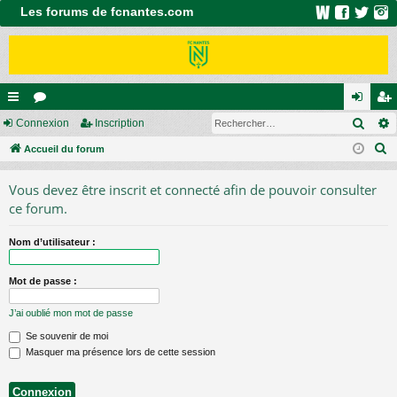
Les forums de fcnantes.com
Rech
ac
Connexion
or
Inscription
on
ns
R
co
Accueil du forum
u
ne
cri
e
ur
m
xi
pti
Vous devez être inscrit et connecté afin de pouvoir consulter
c
ci
s
on
on
ce forum.
h
e
s
Nom d’utilisateur :
r
c
Mot de passe :
h
e
J’ai oublié mon mot de passe
r
Se souvenir de moi
Masquer ma présence lors de cette session