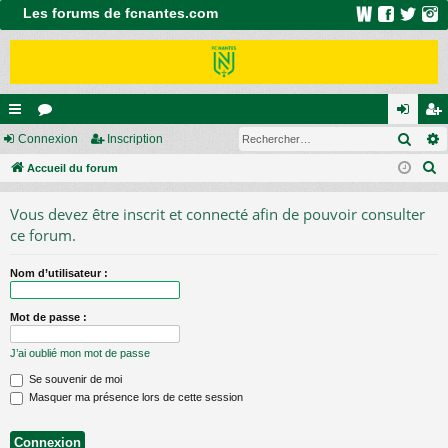
Les forums de fcnantes.com
Rech
ac
Connexion
or
Inscription
on
ns
R
co
Accueil du forum
u
ne
cri
e
ur
m
xi
pti
Vous devez être inscrit et connecté afin de pouvoir consulter
c
ci
s
on
on
ce forum.
h
e
s
Nom d’utilisateur :
r
c
Mot de passe :
h
e
J’ai oublié mon mot de passe
r
Se souvenir de moi
Masquer ma présence lors de cette session