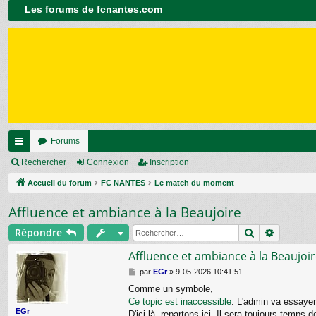
Les forums de fcnantes.com
Forums
ac
Rechercher
Connexion
Inscription
co
Accueil du forum
FC NANTES
Le match du moment
ur
Affluence et ambiance à la Beaujoire
ci
Rechercher
Recherc
Répondre
s
Affluence et ambiance à la Beaujoi
M
par
EGr
»
9-05-2026 10:41:51
e
Comme un symbole,
s
Ce topic est inaccessible
. L'admin va essayer
s
EGr
a
D'ici là, repartons ici. Il sera toujours temps