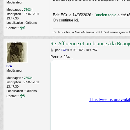
Modérateur
g
e
Messages :
75034
Inscription :
27-07-2011
Edit EGr le 14/05/2026 :
l'ancien topic
a été ré
13:47:30
On continue ici.
Localisation :
Orléans
C
Contact :
o
J'ai tant vibré, à Marcel-Saupin.
- Nul n'est censé ignorer l
n
t
Re: Affluence et ambiance à la Beauj
a
c
M
par
EGr
»
9-05-2026 10:42:57
t
e
Pour la J34...
e
s
r
s
E
EGr
a
G
Modérateur
g
r
e
Messages :
75034
Inscription :
27-07-2011
13:47:30
Localisation :
Orléans
C
Contact :
o
n
t
a
c
t
e
r