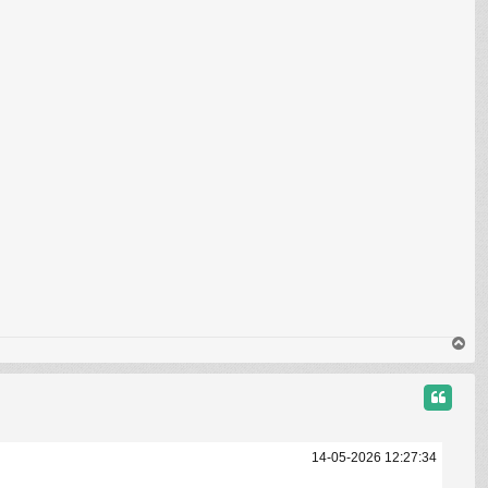
H
a
u
t
14-05-2026 12:27:34