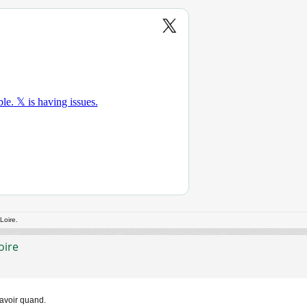
Loire.
oire
savoir quand.