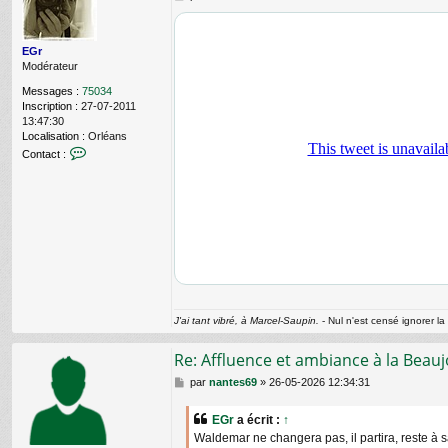
e
t
s
e
s
r
EGr
a
E
Modérateur
g
G
e
r
Messages :
75034
Inscription :
27-07-2011
13:47:30
Localisation :
Orléans
C
Contact :
o
n
t
a
c
t
e
r
E
G
r
J'ai tant vibré, à Marcel-Saupin.
- Nul n'est censé ignorer la 
Re: Affluence et ambiance à la Beauj
M
par
nantes69
»
26-05-2026 12:34:31
e
s
EGr
a écrit :
↑
s
Waldemar ne changera pas, il partira, reste à 
a