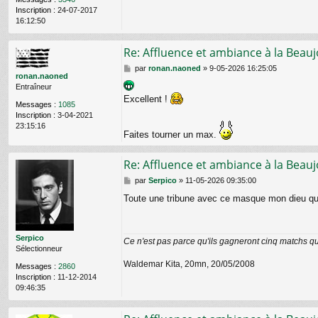
Inscription :
24-07-2017
16:12:50
Re: Affluence et ambiance à la Beauj
M
par
ronan.naoned
»
9-05-2026 16:25:05
ronan.naoned
e
Entraîneur
s
Excellent !
s
Messages :
1085
a
Inscription :
3-04-2021
g
23:15:16
e
Faites tourner un max.
Re: Affluence et ambiance à la Beauj
M
par
Serpico
»
11-05-2026 09:35:00
e
Toute une tribune avec ce masque mon dieu qu
s
s
a
g
Serpico
Ce n'est pas parce qu'ils gagneront cinq matchs qu'
e
Sélectionneur
Waldemar Kita, 20mn, 20/05/2008
Messages :
2860
Inscription :
11-12-2014
09:46:35