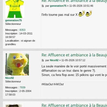
Re: Affluence et ambiance à la Beauj
M
par
generation75
»
11-05-2026 10:51:46
e
s
l'info tourne pas mal sur X
s
a
generation75
g
Sélectionneur
e
Messages :
8353
Inscription :
14-03-2011
16:58:57
Localisation :
st aignan de
grandlieu
Re: Affluence et ambiance à la Beauj
M
par
Nico92
»
11-05-2026 10:57:12
e
La seule manière de le voir porté massivement d
s
diffamation ou un truc dans le genre ?).
s
a
Sinon, ca fera flop avec 15 pékins qui vont le p
g
Nico92
e
Sélectionneur
#KitaOut #AKOut
Messages :
7939
Inscription :
2-05-2004
17:58:03
Re: Affluence et ambiance à la Beauj