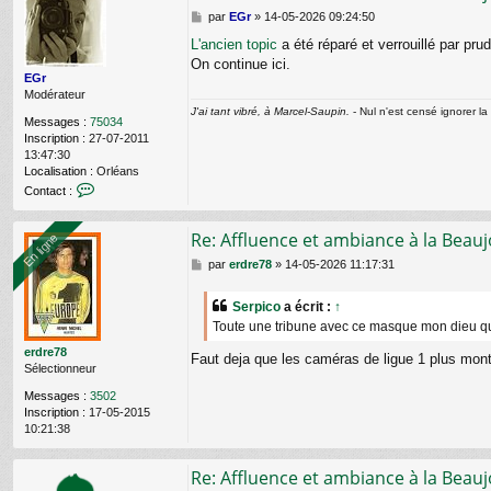
M
par
EGr
»
14-05-2026 09:24:50
e
L'ancien topic
a été réparé et verrouillé par pru
s
On continue ici.
s
EGr
a
Modérateur
g
J'ai tant vibré, à Marcel-Saupin.
- Nul n'est censé ignorer la 
e
Messages :
75034
Inscription :
27-07-2011
13:47:30
Localisation :
Orléans
C
Contact :
o
n
Re: Affluence et ambiance à la Beauj
t
En ligne
En ligne
a
M
par
erdre78
»
14-05-2026 11:17:31
c
e
t
s
e
Serpico
a écrit :
↑
s
r
Toute une tribune avec ce masque mon dieu qu
a
E
g
G
erdre78
Faut deja que les caméras de ligue 1 plus montr
e
r
Sélectionneur
Messages :
3502
Inscription :
17-05-2015
10:21:38
Re: Affluence et ambiance à la Beauj