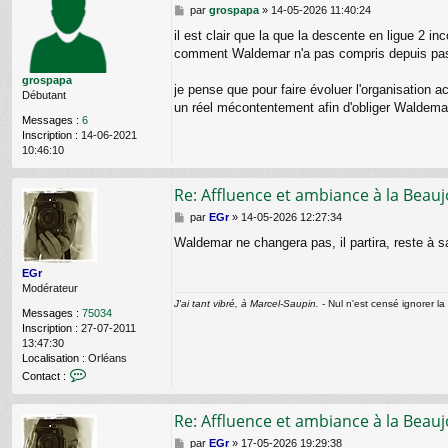
M
par
grospapa
»
14-05-2026 11:40:24
e
il est clair que la que la descente en ligue 2 i
s
comment Waldemar n'a pas compris depuis pas ma
s
a
grospapa
g
je pense que pour faire évoluer l'organisation 
Débutant
e
un réel mécontentement afin d'obliger Waldemar
Messages :
6
Inscription :
14-06-2021
10:46:10
Re: Affluence et ambiance à la Beauj
M
par
EGr
»
14-05-2026 12:27:34
e
Waldemar ne changera pas, il partira, reste à s
s
s
EGr
a
Modérateur
g
J'ai tant vibré, à Marcel-Saupin.
- Nul n'est censé ignorer la 
e
Messages :
75034
Inscription :
27-07-2011
13:47:30
Localisation :
Orléans
C
Contact :
o
n
Re: Affluence et ambiance à la Beauj
t
a
M
par
EGr
»
17-05-2026 19:29:38
c