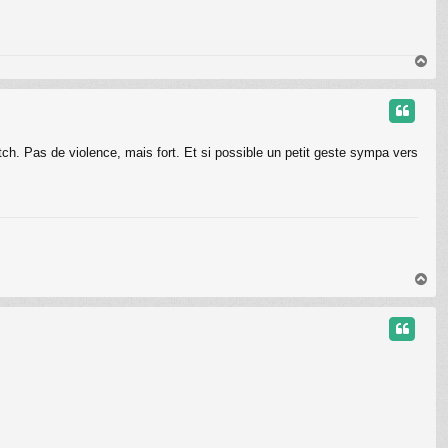
H
a
u
t
tch. Pas de violence, mais fort. Et si possible un petit geste sympa vers
H
a
u
t