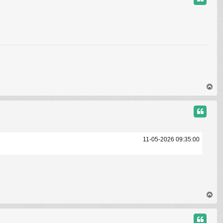
H
a
u
t
11-05-2026 09:35:00
H
a
u
t