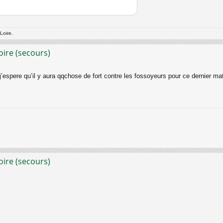
Loire.
oire (secours)
 j’espere qu’il y aura qqchose de fort contre les fossoyeurs pour ce dernier ma
oire (secours)