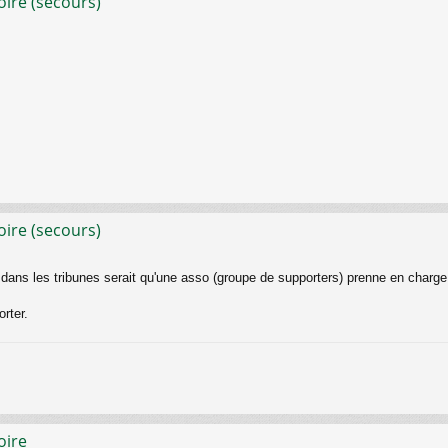
oire (secours)
oire (secours)
ans les tribunes serait qu'une asso (groupe de supporters) prenne en charge s
orter.
oire