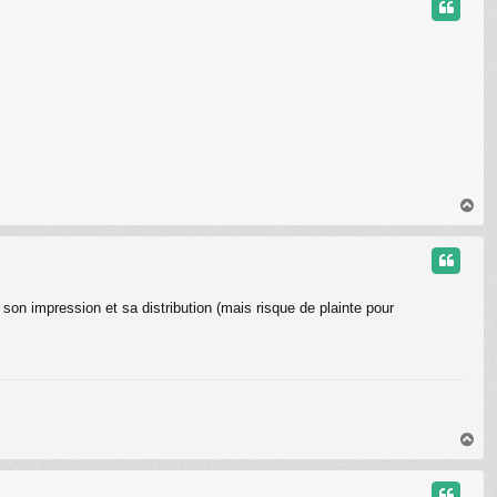
t
H
a
u
t
on impression et sa distribution (mais risque de plainte pour
H
a
u
t