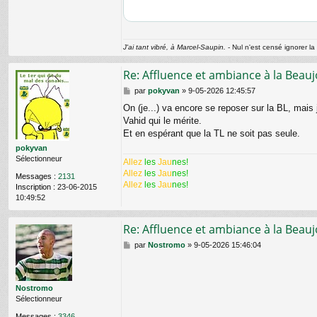
E
G
r
J'ai tant vibré, à Marcel-Saupin.
- Nul n'est censé ignorer la 
Re: Affluence et ambiance à la Beauj
M
par
pokyvan
»
9-05-2026 12:45:57
e
On (je...) va encore se reposer sur la BL, mais
s
Vahid qui le mérite.
s
a
Et en espérant que la TL ne soit pas seule.
g
pokyvan
e
Sélectionneur
Allez
les
Jau
nes!
Allez
les
Jau
nes!
Messages :
2131
Allez
les
Jau
nes!
Inscription :
23-06-2015
10:49:52
Re: Affluence et ambiance à la Beauj
M
par
Nostromo
»
9-05-2026 15:46:04
e
s
s
a
Nostromo
g
Sélectionneur
e
Messages :
3346