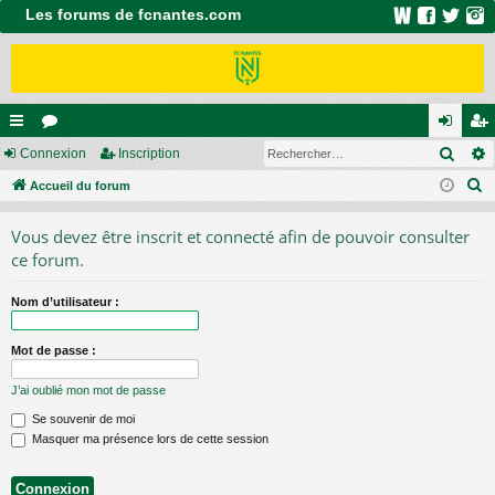
Les forums de fcnantes.com
Rech
ac
Connexion
or
Inscription
on
ns
R
co
Accueil du forum
u
ne
cri
e
ur
m
xi
pti
Vous devez être inscrit et connecté afin de pouvoir consulter
c
ci
s
on
on
ce forum.
h
e
s
Nom d’utilisateur :
r
c
Mot de passe :
h
e
J’ai oublié mon mot de passe
r
Se souvenir de moi
Masquer ma présence lors de cette session