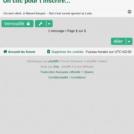
Un clic pour t'inscrire...
e
J'ai tant vibré, à Marcel-Saupin.
- Nul n'est censé ignorer la Loire.
Verrouillé
t
1 message • Page
1
sur
1
Aller
Accueil du forum
Supprimer les cookies
Fuseau horaire sur
UTC+02:00
Développé par
phpBB
® Forum Software © phpBB Limited
Style par
Arty
- phpBB 3.3 par MrGaby
Traduction française officielle
©
Qiaeru
Confidentialité
|
Conditions