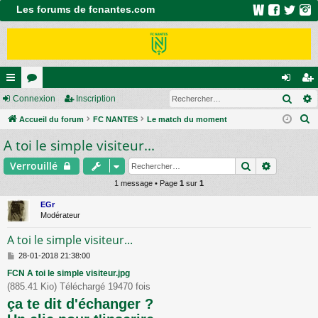
Les forums de fcnantes.com
Rech
ac
Connexion
or
Inscription
on
ns
R
co
Accueil du forum
u
FC NANTES
Le match du moment
ne
cri
e
A toi le simple visiteur...
ur
m
xi
pti
c
ci
s
on
on
Rechercher
Recherch
Verrouillé
h
e
s
1 message • Page
1
sur
1
r
EGr
c
Modérateur
h
A toi le simple visiteur...
e
M
28-01-2018 21:38:00
r
e
FCN A toi le simple visiteur.jpg
s
(885.41 Kio) Téléchargé 19470 fois
s
a
ça te dit d'échanger ?
g